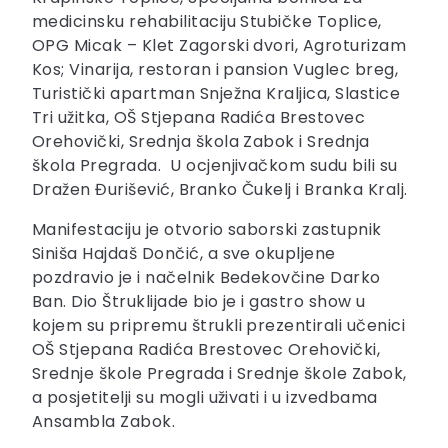
medicinsku rehabilitaciju Stubičke Toplice,
OPG Micak – Klet Zagorski dvori, Agroturizam
Kos; Vinarija, restoran i pansion Vuglec breg,
Turistički apartman Snježna Kraljica, Slastice
Tri užitka, OŠ Stjepana Radića Brestovec
Orehovički, Srednja škola Zabok i Srednja
škola Pregrada. U ocjenjivačkom sudu bili su
Dražen Đurišević, Branko Čukelj i Branka Kralj.
Manifestaciju je otvorio saborski zastupnik
Siniša Hajdaš Dončić, a sve okupljene
pozdravio je i načelnik Bedekovčine Darko
Ban. Dio Štruklijade bio je i gastro show u
kojem su pripremu štrukli prezentirali učenici
OŠ Stjepana Radića Brestovec Orehovički,
Srednje škole Pregrada i Srednje škole Zabok,
a posjetitelji su mogli uživati i u izvedbama
Ansambla Zabok.