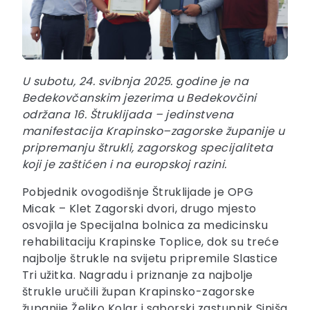
U subotu, 24. svibnja 2025. godine je na
Bedekovčanskim jezerima u Bedekovčini
održana 16. Štruklijada – jedinstvena
manifestacija Krapinsko–zagorske županije u
pripremanju štrukli, zagorskog specijaliteta
koji je zaštićen i na europskoj razini.
Pobjednik ovogodišnje Štruklijade je OPG
Micak – Klet Zagorski dvori, drugo mjesto
osvojila je Specijalna bolnica za medicinsku
rehabilitaciju Krapinske Toplice, dok su treće
najbolje štrukle na svijetu pripremile Slastice
Tri užitka. Nagradu i priznanje za najbolje
štrukle uručili župan Krapinsko-zagorske
županije Željko Kolar i saborski zastupnik Siniša