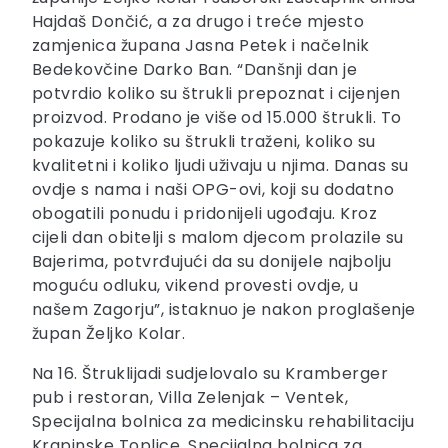
Hajdaš Dončić, a za drugo i treće mjesto
zamjenica župana Jasna Petek i načelnik
Bedekovčine Darko Ban. “Danšnji dan je
potvrdio koliko su štrukli prepoznat i cijenjen
proizvod. Prodano je više od 15.000 štrukli. To
pokazuje koliko su štrukli traženi, koliko su
kvalitetni i koliko ljudi uživaju u njima. Danas su
ovdje s nama i naši OPG-ovi, koji su dodatno
obogatili ponudu i pridonijeli ugođaju. Kroz
cijeli dan obitelji s malom djecom prolazile su
Bajerima, potvrđujući da su donijele najbolju
moguću odluku, vikend provesti ovdje, u
našem Zagorju”, istaknuo je nakon proglašenje
župan Željko Kolar.
Na 16. Štruklijadi sudjelovalo su Kramberger
pub i restoran, Villa Zelenjak – Ventek,
Specijalna bolnica za medicinsku rehabilitaciju
Krapinske Toplice, Specijalna bolnica za