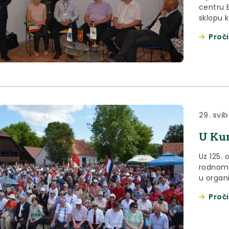
centru 
sklopu 
inkubat
Proči
poduzet
29. svib
U Kum
Uz 125. 
rodnom 
u organi
tradici
Proči