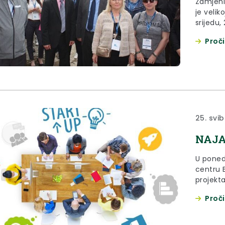
Zamjeni
je velik
srijedu,
Slatini
Proči
kriznog 
25. svib
NAJAV
U poned
centru 
projekt
Proči