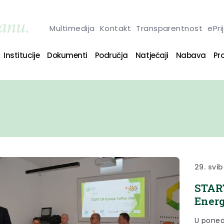
Multimedija
Kontakt
Transparentnost
ePri
Institucije
Dokumenti
Područja
Natječaji
Nabava
Pro
29. svib
START
Energ
U poned