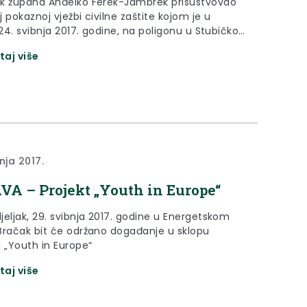
k župana Anđelko Ferek-Jambrek prisustvovao
oj pokaznoj vježbi civilne zaštite kojom je u
 24. svibnja 2017. godine, na poligonu u Stubičkoj
 počela 10. međunarodna konferencija Dani
taj više
upravljanja.
nja 2017.
A – Projekt „Youth in Europe“
jeljak, 29. svibnja 2017. godine u Energetskom
Bračak bit će održano događanje u sklopu
a „Youth in Europe“
taj više