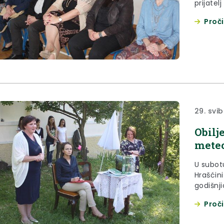
prijatelj 
Proči
29. svib
Obilj
meteo
U subotu
Hrašćin
godišnj
Proči