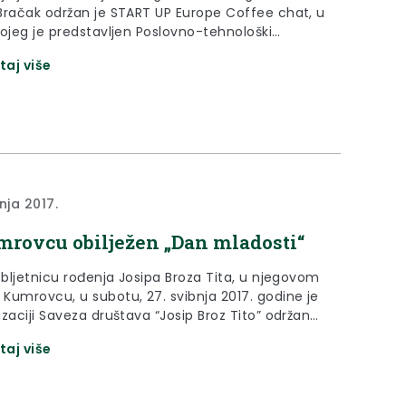
Bračak održan je START UP Europe Coffee chat, u
kojeg je predstavljen Poslovno-tehnološki
or te mogućnosti koje nudi mladim
taj više
nicima.
nja 2017.
rovcu obilježen „Dan mladosti“
obljetnicu rođenja Josipa Broza Tita, u njegovom
Kumrovcu, u subotu, 27. svibnja 2017. godine je
zaciji Saveza društava “Josip Broz Tito” održana
onalna manifestacija “Dan mladosti – radosti“.
taj više