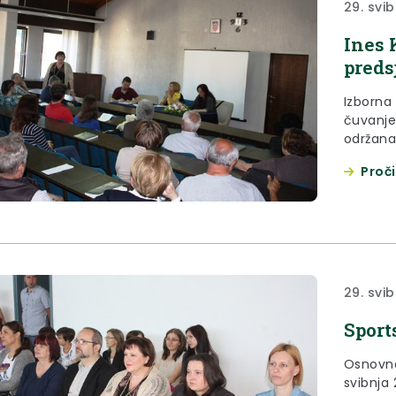
29. svib
Ines 
preds
Izborna 
čuvanje
održana 
godine.
Proči
29. svib
Sports
Osnovna
svibnja 