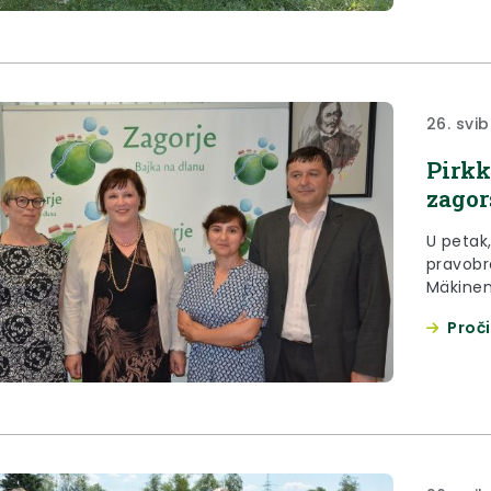
26. svib
Pirkk
zagor
U petak
pravobr
Mäkinen
Proči