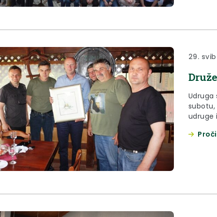
29. svib
Druže
Udruga s
subotu, 
udruge i
Andraše
Proči