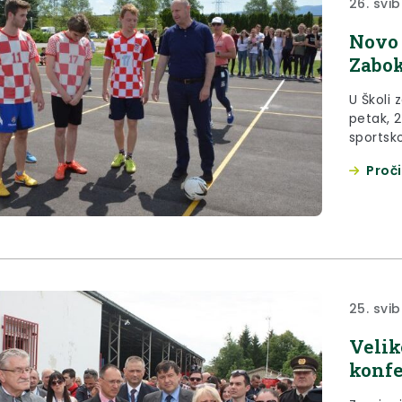
26. svib
Novo 
Zabo
U Školi 
petak, 
sportsko
Proči
25. svib
Velik
konfe