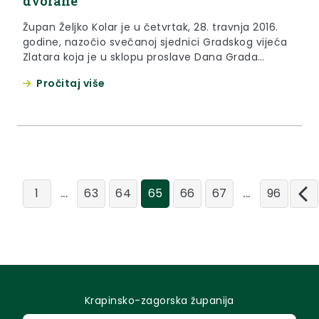
dvorane
Župan Željko Kolar je u četvrtak, 28. travnja 2016.
godine, nazočio svečanoj sjednici Gradskog vijeća
Zlatara koja je u sklopu proslave Dana Grada
održano u zlatarskoj gradskoj vijećnici.
Pročitaj više
...
...
1
63
64
65
66
67
96
Krapinsko-zagorska županija