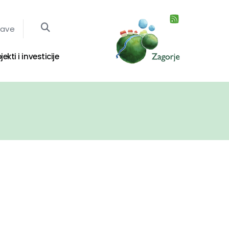
jave
jekti i investicije