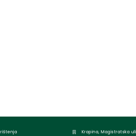
orištenja
Krapina, Magistratska uli