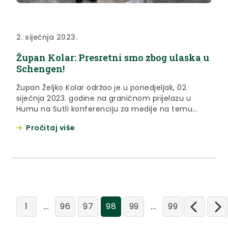
2. siječnja 2023.
Župan Kolar: Presretni smo zbog ulaska u
Schengen!
Župan Željko Kolar održao je u ponedjeljak, 02.
siječnja 2023. godine na graničnom prijelazu u
Humu na Sutli konferenciju za medije na temu
ulaska Republike Hrvatske u Schengen.
Pročitaj više
...
...
1
96
97
98
99
99