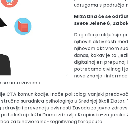
udrugama s područja n
MISAOna će se održat
svete Jelene 6, Zabok)
Događanje uključuje pre
njihovih aktivnosti međ
njihovom aktivnom sudj
danas, kakav je to „jez
digitalnoj eri prepunoj
potrebama civilnog i j
nova znanja i informaci
e se umrežavamo.
je CTA komunikacije, inače politolog, vanjski predavač 
, stručna suradnica psihologinja u Srednjoj školi Zlatar,
 zdravlja i prevenciju ovisnosti Zavoda za javno zdrav
 psihološkoj službi Doma zdravlja Krapinsko-zagorske ž
ntica za bihevioralno-kognitivnog terapeuta.