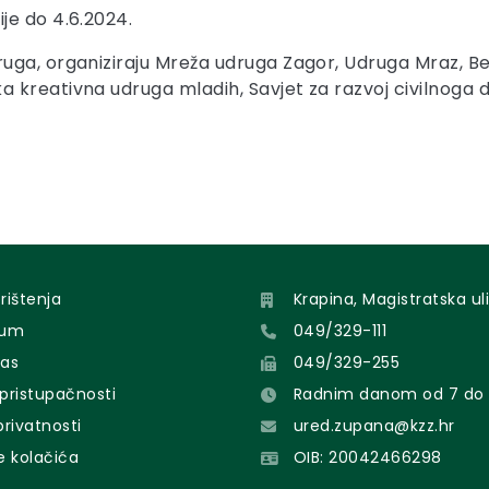
je do 4.6.2024.
uga, organiziraju Mreža udruga Zagor, Udruga Mraz, B
kreativna udruga mladih, Savjet za razvoj civilnoga d
orištenja
Krapina, Magistratska uli
sum
049/329-111
nas
049/329-255
 pristupačnosti
Radnim danom od 7 do 
 privatnosti
ured.zupana@kzz.hr
e kolačića
OIB: 20042466298