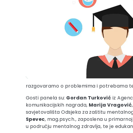
razgovaramo o problemima i potrebama t
Gosti panela su:
Gordan Turković
iz Agenci
komunikacijskih nagrada,
Marija Vragović
savjetovališta Odsjeka za zaštitu mentalnog
Spevec
, mag.psych., zaposlena u primarnoj
u području mentalnog zdravlja, te je eduka