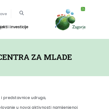
jave
jekti i investicije
 CENTRA ZA MLADE
 i predstavnice udruga,
ovanje u novoj aktivnosti namijenjenoj