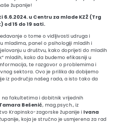
aše županije!
i 6.6.2024. u Centru za mlade KZŽ (Trg
 od 15 do 19 sati.
davanje o tome o vidljivosti udruga i
u mladima, panel o psihologiji mladih i
elovanju u društvu, kako doprijeti do mladih
ik“ mladih, kako da budemo efikasniji u
 informacija, te razgovor o problemima i
avnog sektora. Ovo je prilika da dobijemo
je iz područja našeg rada, a isto tako da
na fakultetima i dobitnik vrijednih
Tamara Bešenić
, mag.psych., iz
stvo Krapinsko-zagorske županije i
Ivana
upanije, koja je stručno je usmjerena za rad