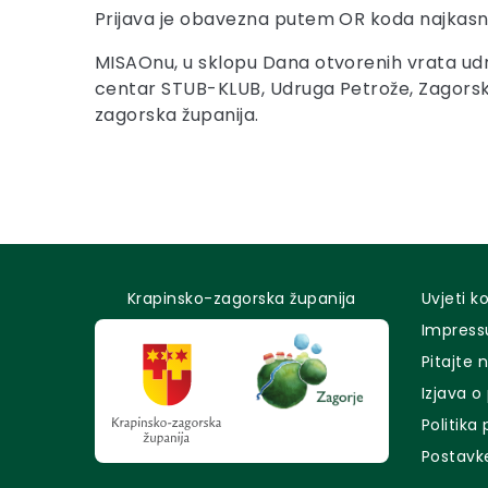
Prijava je obavezna putem OR koda najkasni
MISAOnu, u sklopu Dana otvorenih vrata udr
centar STUB-KLUB, Udruga Petrože, Zagorska 
zagorska županija.
Krapinsko-zagorska županija
Uvjeti k
Impres
Pitajte 
Izjava o
Politika
Postavk