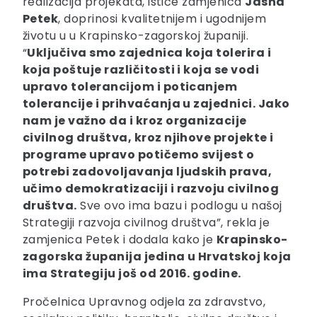
realizacija projekata, ističe zamjenica
Jasna
Petek
, doprinosi kvalitetnijem i ugodnijem
životu u u Krapinsko-zagorskoj županiji.
“
Uključiva smo zajednica koja tolerira i
koja poštuje različitosti i koja se vodi
upravo tolerancijom i poticanjem
tolerancije i prihvaćanja u zajednici. Jako
nam je važno da i kroz organizacije
civilnog društva, kroz njihove projekte i
programe upravo potičemo svijest o
potrebi zadovoljavanja ljudskih prava,
učimo demokratizaciji i razvoju civilnog
društva.
Sve ovo ima bazu i podlogu u našoj
Strategiji razvoja civilnog društva”, rekla je
zamjenica Petek i dodala kako je
Krapinsko-
zagorska županija jedina u Hrvatskoj koja
ima Strategiju još od 2016. godine.
Pročelnica Upravnog odjela za zdravstvo,