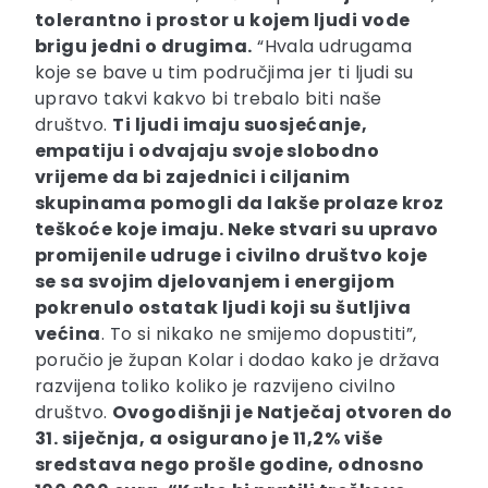
tolerantno i prostor u kojem ljudi vode
brigu jedni o drugima.
“Hvala udrugama
koje se bave u tim područjima jer ti ljudi su
upravo takvi kakvo bi trebalo biti naše
društvo.
Ti ljudi imaju suosjećanje,
empatiju i odvajaju svoje slobodno
vrijeme da bi zajednici i ciljanim
skupinama pomogli da lakše prolaze kroz
teškoće koje imaju. Neke stvari su upravo
promijenile udruge i civilno društvo koje
se sa svojim djelovanjem i energijom
pokrenulo ostatak ljudi koji su šutljiva
većina
. To si nikako ne smijemo dopustiti”,
poručio je župan Kolar i dodao kako je država
razvijena toliko koliko je razvijeno civilno
društvo.
Ovogodišnji je Natječaj otvoren do
31. siječnja, a osigurano je 11,2% više
sredstava nego prošle godine, odnosno