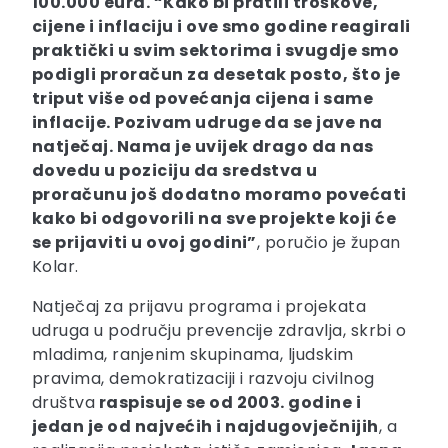
100.000 eura. “Kako bi pratili troškove,
cijene i inflaciju i ove smo godine reagirali
praktički u svim sektorima i svugdje smo
podigli proračun za desetak posto, što je
triput više od povećanja cijena i same
inflacije. Pozivam udruge da se jave na
natječaj. Nama je uvijek drago da nas
dovedu u poziciju da sredstva u
proračunu još dodatno moramo povećati
kako bi odgovorili na sve projekte koji će
se prijaviti u ovoj godini”
, poručio je župan
Kolar.
Natječaj za prijavu programa i projekata
udruga u području prevencije zdravlja, skrbi o
mladima, ranjenim skupinama, ljudskim
pravima, demokratizaciji i razvoju civilnog
društva
raspisuje se od 2003. godine i
jedan je od najvećih i najdugovječnijih
, a