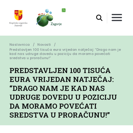
Naslovnica
Novosti
Predstavljen 100 tisuća eura vrijedan natječaj: “Drago nam je 
kad nas udruge dovedu u poziciju da moramo povećati 
sredstva u proračunu!”
PREDSTAVLJEN 100 TISUĆA
EURA VRIJEDAN NATJEČAJ:
“DRAGO NAM JE KAD NAS
UDRUGE DOVEDU U POZICIJU
DA MORAMO POVEĆATI
SREDSTVA U PRORAČUNU!”