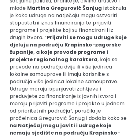
socijalnu politiku, branitelje, civilno društvo i
mlade
Martina Gregurović Šanjug
istaknula
je kako udruge na natječaju mogu ostvariti
stopostotni iznos financiranja te prijaviti
programe i projekte koji su financirani i iz
drugih izvora. “
Prijaviti se mogu udruge koje
djeluju na području Krapinsko-zagorske
županije, a koje provode programe i
projekte regionalnog karaktera
, koje se
provode na području dvije ili više jedinica
lokalne samouprave ili imaju korisnike s
područja više jedinica lokalne samouprave.
Udruge moraju ispunjavati zahtjeve i
preduvjete za financiranje iz javnih izvora i
moraju prijaviti programe i projekte u jednom
od prioritetnih područja”, poručila je
pročelnica Gregurović Šanjug i dodala kako se
na Natječaj mogu javiti i udruge koje
nemaju sjedište na području Krapinsko-