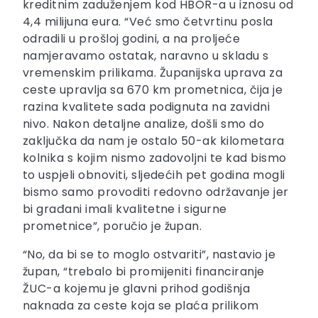
kreditnim zaduženjem kod HBOR-a u iznosu od
4,4 milijuna eura. “Već smo četvrtinu posla
odradili u prošloj godini, a na proljeće
namjeravamo ostatak, naravno u skladu s
vremenskim prilikama. Županijska uprava za
ceste upravlja sa 670 km prometnica, čija je
razina kvalitete sada podignuta na zavidni
nivo. Nakon detaljne analize, došli smo do
zaključka da nam je ostalo 50-ak kilometara
kolnika s kojim nismo zadovoljni te kad bismo
to uspjeli obnoviti, sljedećih pet godina mogli
bismo samo provoditi redovno održavanje jer
bi građani imali kvalitetne i sigurne
prometnice”, poručio je župan.
“No, da bi se to moglo ostvariti”, nastavio je
župan, “trebalo bi promijeniti financiranje
ŽUC-a kojemu je glavni prihod godišnja
naknada za ceste koja se plaća prilikom