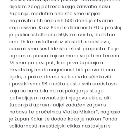
dijelom zbog potresa koji je zahvatio našu
županiju, međutim ono što smo uspjeli
napraviti u tih nepunih 500 dana je stvarno
impresivno. Kroz Fond solidarnosti EU u prošloj
je godini asfaltirano 59,8 km cesta, dodatno
smo 15 km asfaltirali iz vlastitih sredstava,
sanirali smo šest klizišta i šest propusta. To je
ogroman posao koji se mora vidjeti na terenu.
Mi smo po prvi put, kao prva županija u
Hrvatskoj, imali mogućnost biti provedbeno
tijelo, a pokazali smo se kao vrlo učinkoviti
i povukli smo 98 i nešto posto svih sredstava
koja su nam bila na raspolaganju stoga
pohvaljujem ravnatelja i njegovu ekipu, ali i
županijski upravni odjel zadužen za javnu
nabavu te pročelnicu Vlatku Mlakar”, naglasio
je župan Kolar te dodao kako je nakon Fonda
solidarnosti investicijski ciklus nastavljen s