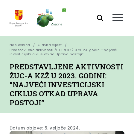
Naslovnica
Glavna vijest
Predstavljene aktivnosti ŽUC-a KZŽ u 2023. godini: “Najveći 
investicijski ciklus otkad Uprava postoji”
PREDSTAVLJENE AKTIVNOSTI
ŽUC-A KZŽ U 2023. GODINI:
“NAJVEĆI INVESTICIJSKI
CIKLUS OTKAD UPRAVA
POSTOJI”
Datum objave: 5. veljače 2024.