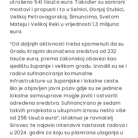
utrošeno 541 tisuća eura. Također su sanirani
mostovi i propusti i to u Selnici, Donjoj Stubici,
Velikoj Petrovagorskoj, Šimuncima, Svetom
Mateju i Velikoj Reki u vrijednosti 1,3 milijuna
eura.
“Od daljnjih aktivnosti treba spomenuti da su
Gradu Krapini doznačena sredstva od 232
tisuće eura, prema zakonskoj obavezi kao
sjedištu županije i velikom gradu. Izvodili su se i
radovi sufinanciranja komunalne
infrastrukture uz županijske i lokalne ceste.
Bio je objavljen javni poziv gdje su se jedinice
lokalne samouprave mogle javiti i ostvariti
određena sredstva. Sufinancirano je sedam
takvih projekata u ukupnom iznosu nešto više
od 258 tisuća eura”, istaknuo je ravnatelj
Sirovec te najavio intenzivni nastavak radova i
u 2024. godini za koju su planirana ulaganja u