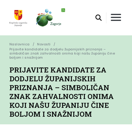
Naslovnica
Novosti
Prijavite kandidate za dodjelu županijskih priznanja – 
simboličan znak zahvalnosti onima koji našu županiju čine 
boljom i snažnijom
PRIJAVITE KANDIDATE ZA
DODJELU ŽUPANIJSKIH
PRIZNANJA – SIMBOLIČAN
ZNAK ZAHVALNOSTI ONIMA
KOJI NAŠU ŽUPANIJU ČINE
BOLJOM I SNAŽNIJOM