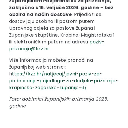
županijskom Povjerenstvu za priznanja,
zaključno s 15. veljače 2026. godine
– bez
obzira na način dostave
. Prijedlozi se
dostavljaju osobno ili poštom putem
Upravnog odjela za poslove župana i
Županijske skupštine, Krapina, Magistratska 1
ili elektroničkim putem na adresu
poziv-
priznanja@kzz.hr
Više informacija možete pronaći na
županijskoj web stranici:
h
ttps://kzz.hr/natjecaj/javni-poziv-za-
podnosenje-prijedloga-za-dodjelu-priznanja-
krapinsko-zagorske-zupanije-6/
Foto: dobitnici županijskih priznanja 2025.
godine