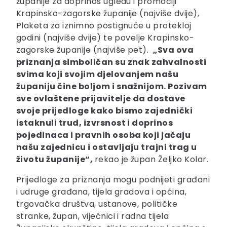
županije za doprinos ugledu i promociji
Krapinsko-zagorske županije (najviše dvije),
Plaketa za iznimno postignuće u protekloj
godini (najviše dvije) te povelje Krapinsko-
zagorske županije (najviše pet).
„Sva ova
priznanja simboličan su znak zahvalnosti
svima koji svojim djelovanjem našu
županiju čine boljom i snažnijom. Pozivam
sve ovlaštene prijavitelje da dostave
svoje prijedloge kako bismo zajednički
istaknuli trud, izvrsnost i doprinos
pojedinaca i pravnih osoba koji jačaju
našu zajednicu i ostavljaju trajni trag u
životu županije“,
rekao je župan Željko Kolar.
Prijedloge za priznanja mogu podnijeti građani
i udruge građana, tijela gradova i općina,
trgovačka društva, ustanove, političke
stranke, župan, vijećnici i radna tijela