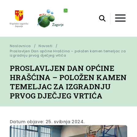
Naslovnica
Novosti
Proslavljen Dan općine Hrašćina – položen kamen temeljac za 
izgradnju prvog dječjeg vrtića
PROSLAVLJEN DAN OPĆINE
HRAŠĆINA – POLOŽEN KAMEN
TEMELJAC ZA IZGRADNJU
PRVOG DJEČJEG VRTIĆA
Datum objave: 25. svibnja 2024.