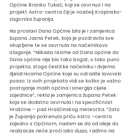
Općine Branko Tukač, koji se osvrnuo i na
projekt Astro-centra čiji je nositelj Krapinsko-
zagorska županija.
Na proslavi Dana Općine bila je i zamjenica
župana Jasna Petek, koja je pozdravila sve
okupljene te se osvrnula na načelnikovo
izlaganje. “Niikada rezime od Dana općine do
Dana općine nije bio tako bogat, s tako puno
projekta, stoga čestitke načelniku i dvjema
djelatnicama Općine koje su odradile lavovski
posao. Iz ovih projekata vidi se koliko je važno
postojanje malih općina i sinergija cijele
zajednice”, rekla je zamjenica župana Petek
koja se dodatno osvrnula i na specifičnost
Hrašćine – pad Hrašćinskog meteorita. “Zato
je Županija pokrenula priču Astro –centra
zajedno s Općinom, nadam se da od ideje do
realizacije neće proći jako dugo, radimo na