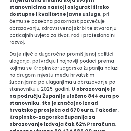
orijentirana sredina koja svojim
stanovnicima nastoji osigurati široko
dostupne i kvalitetne javne usluge
, pri
čemu se posebna pozornost posvećuje
obrazovanju, zdravstvenoj skrbi te stvaranju
poticajnih uvjeta za život, rad i profesionalni
razvoj.
Da je riječ o dugoročno promišljenoj politici
ulaganja, potvrđuju i najnoviji podaci prema
kojima se Krapinsko-zagorska županija nalazi
na drugom mjestu među hrvatskim
županijama po ulaganjima u obrazovanje po
stanovniku u 2025. godini.
U obrazovanje je
na području Županije uloženo 844 eura po
stanovniku, što je značajno iznad
hrvatskog prosjeka od 670 eura. Također,
Krapinsko-zagorska županija za
obrazovanje izdvaja čak 62% Proračuna,