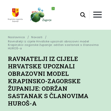
Naslovnica
Novosti
Ravnatelji iz cijele Hrvatske upoznali obrazovni model 
Krapinsko-zagorske županije: održan sastanak s članovima 
HUROŠ-a
RAVNATELJI IZ CIJELE
HRVATSKE UPOZNALI
OBRAZOVNI MODEL
KRAPINSKO-ZAGORSKE
ŽUPANIJE: ODRŽAN
SASTANAK S ČLANOVIMA
HUROŠ-A