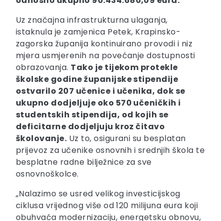
odnosno ukupno 90.434.680,09 eura.
Uz značajna infrastrukturna ulaganja,
istaknula je zamjenica Petek, Krapinsko-
zagorska županija kontinuirano provodi i niz
mjera usmjerenih na povećanje dostupnosti
obrazovanja.
Tako je tijekom protekle
školske godine županijske stipendije
ostvarilo 207 učenice i učenika, dok se
ukupno dodjeljuje oko 570 učeničkih i
studentskih stipendija, od kojih se
deficitarne dodjeljuju kroz čitavo
školovanje.
Uz to, osigurani su besplatan
prijevoz za učenike osnovnih i srednjih škola te
besplatne radne bilježnice za sve
osnovnoškolce.
„Nalazimo se usred velikog investicijskog
ciklusa vrijednog više od 120 milijuna eura koji
obuhvaća modernizaciju, energetsku obnovu,