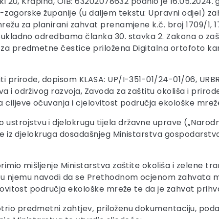
nski 20, Krapina, OIB: 63202078632 podnio je 16.05.202
ko-zagorske županije (u daljem tekstu: Upravni odjel)
ežu za planirani zahvat prenamjene k.č. broj 1709/1, 1710
sukladno odredbama članka 30. stavka 2. Zakona o zašti
e za predmetne čestice priložena Digitalna ortofoto k
titi prirode, dopisom KLASA: UP/I-351-01/24-01/06, UR
a i održivog razvoja, Zavoda za zaštitu okoliša i prirod
 ciljeve očuvanja i cjelovitost područja ekološke mrež
trojstvu i djelokrugu tijela državne uprave („Narodne
ove iz djelokruga dosadašnjeg Ministarstva gospodarstva
rimio mišljenje Ministarstva zaštite okoliša i zelene 
i u njemu navodi da se Prethodnom ocjenom zahvata mo
elovitost područja ekološke mreže te da je zahvat prihva
trio predmetni zahtjev, priloženu dokumentaciju, poda