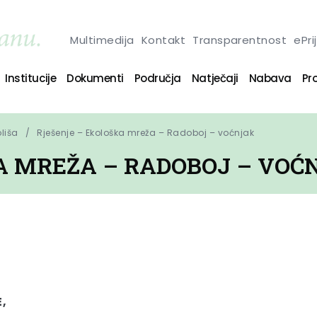
Multimedija
Kontakt
Transparentnost
ePri
Institucije
Dokumenti
Područja
Natječaji
Nabava
Pro
oliša
Rješenje – Ekološka mreža – Radoboj – voćnjak
A MREŽA – RADOBOJ – VOĆ
,