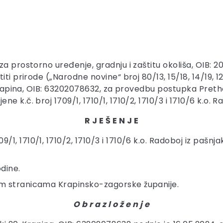
za prostorno uređenje, gradnju i zaštitu okoliša, OIB:
ti prirode („Narodne novine“ broj 80/13, 15/18, 14/19, 12
, Krapina, OIB: 63202078632, za provedbu postupka Preth
 k.č. broj 1709/1, 1710/1, 1710/2, 1710/3 i 1710/6 k.o. R
R J E Š E N J E
1, 1710/1, 1710/2, 1710/3 i 1710/6 k.o. Radoboj iz pašnjak
odine.
kim stranicama Krapinsko-zagorske županije.
O b r a z l o ž e n j e