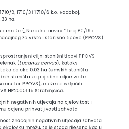
710/2, 1710/3 i 1710/6 k.o. Radoboj.
,33 ha.
ke mreže („Narodne novine“ broj 80/19 i
načajnog za vrste i stanišne tipove (PPOVS)
prostranjeni ciljni stanišni tipovi PPOVS
 jelenak (
Lucanus cervus
), kataks
taka do oko 0,03 ha šumskih staništa
nih staništa za pojedine ciljne vrste
sa unutar PPOVS), može se isključiti
VS HR20001115 Strahinjčica.
h negativnih utjecaja na cjelovitost i
nu ocjenu prihvatljivosti zahvata.
ćnost značajnih negativnih utjecaja zahvata
za ekološku mrežu, te je stoga riješeno kao u