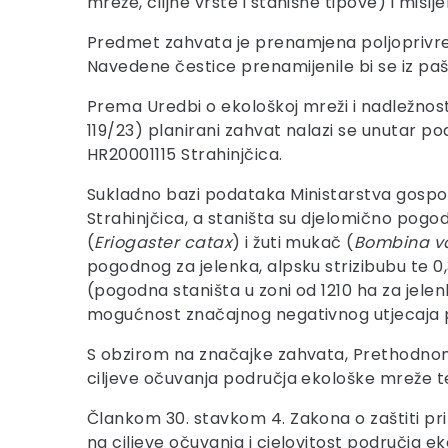
mreže, ciljne vrste i stanišne tipove) i mišlj
Predmet zahvata je prenamjena poljoprivrednog
Navedene čestice prenamijenile bi se iz paš
Prema Uredbi o ekološkoj mreži i nadležnos
119/23) planirani zahvat nalazi se unutar 
HR20001115 Strahinjčica.
Sukladno bazi podataka Ministarstva gospodar
Strahinjčica, a staništa su djelomično pogod
(
Eriogaster catax
) i žuti mukač (
Bombina v
pogodnog za jelenka, alpsku strizibubu te 0,
(pogodna staništa u zoni od 1210 ha za jelen
mogućnost značajnog negativnog utjecaja pr
S obzirom na značajke zahvata, Prethodnom 
ciljeve očuvanja područja ekološke mreže te 
Člankom 30. stavkom 4. Zakona o zaštiti pri
na ciljeve očuvanja i cjelovitost područja ek