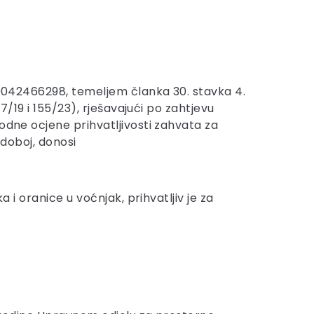
 20042466298, temeljem članka 30. stavka 4.
7/19 i 155/23), rješavajući po zahtjevu
odne ocjene prihvatljivosti zahvata za
adoboj, donosi
a i oranice u voćnjak, prihvatljiv je za