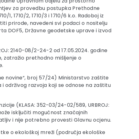
4. godine Upravnom odjelu za prostorno
 zahtjev za provedbu postupka Prethodne
/1, 1710/2, 1710/3 i 1710/6 k.o. Radoboj iz
ti prirode, navedeni svi podaci o nositelju
arta DOF5, Državne geodetske uprave i izvod
BROJ: 2140-08/2-24-2 od 17.05.2024. godine
e, zatražio prethodno mišljenje o
e.
 novine“, broj 57/24) Ministarstvo zaštite
 i održivog razvoja koji se odnose na zaštitu
tranzicije (KLASA: 352-03/24-02/589, URBROJ:
že isključiti mogućnost značajnih
tljiv i nije potrebno provesti Glavnu ocjenu.
tke o ekološkoj mreži (područja ekološke