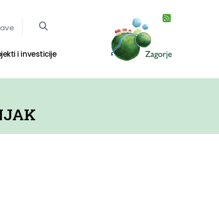
jave
jekti i investicije
NJAK