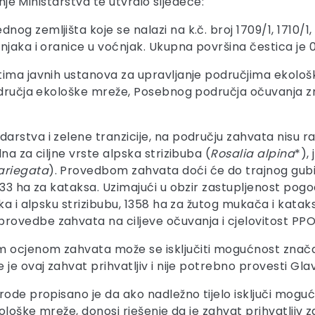
enje Ministarstva te utvrdio sljedeće:
 zemljišta koje se nalazi na k.č. broj 1709/1, 1710/1, 1
njaka i oranice u voćnjak. Ukupna površina čestica je 0
tima javnih ustanova za upravljanje područjima ekološ
područja ekološke mreže, Posebnog područja očuvanja z
stva i zelene tranzicije, na području zahvata nisu ras
na za ciljne vrste alpska strizibuba (
Rosalia alpina
*),
ariegata
). Provedbom zahvata doći će do trajnog gubi
33 ha za kataksa. Uzimajući u obzir zastupljenost pogod
ka i alpsku strizibubu, 1358 ha za žutog mukača i katak
ovedbe zahvata na ciljeve očuvanja i cjelovitost PPO
ocjenom zahvata može se isključiti mogućnost značajni
je ovaj zahvat prihvatljiv i nije potrebno provesti Glav
rode propisano je da ako nadležno tijelo isključi mogu
ološke mreže, donosi rješenje da je zahvat prihvatljiv 