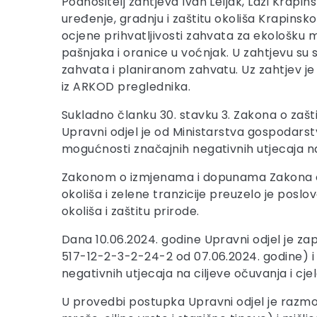
Podnositelj zahtjeva Ivan Leljak, Lazi Krapi
uređenje, gradnju i zaštitu okoliša Krapins
ocjene prihvatljivosti zahvata za ekološku mr
pašnjaka i oranice u voćnjak. U zahtjevu su 
zahvata i planiranom zahvatu. Uz zahtjev j
iz ARKOD preglednika.
Sukladno članku 30. stavku 3. Zakona o zaš
Upravni odjel je od Ministarstva gospodarstv
mogućnosti značajnih negativnih utjecaja na
Zakonom o izmjenama i dopunama Zakona o us
okoliša i zelene tranzicije preuzelo je posl
okoliša i zaštitu prirode.
Dana 10.06.2024. godine Upravni odjel je zap
517-12-2-3-2-24-2 od 07.06.2024. godine) 
negativnih utjecaja na ciljeve očuvanja i cj
U provedbi postupka Upravni odjel je razmo