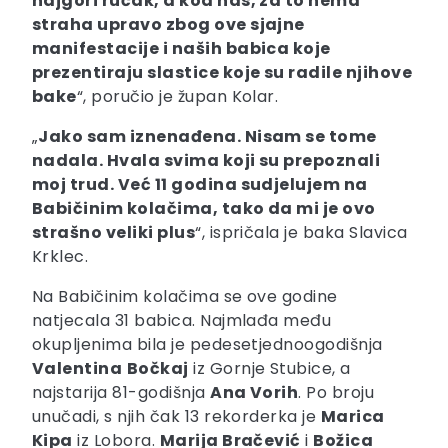
najgori ručak, a kod nas, za to nema
straha upravo zbog ove sjajne
manifestacije i naših babica koje
prezentiraju slastice koje su radile njihove
bake
“, poručio je župan Kolar.
„
Jako sam iznenađena. Nisam se tome
nadala. Hvala svima koji su prepoznali
moj trud. Već 11 godina sudjelujem na
Babičinim kolačima, tako da mi je ovo
strašno veliki plus
“, ispričala je baka Slavica
Krklec.
Na Babičinim kolačima se ove godine
natjecala 31 babica. Najmlađa među
okupljenima bila je pedesetjednoogodišnja
Valentina
Bočkaj
iz Gornje Stubice, a
najstarija 81-godišnja
Ana Vorih
. Po broju
unučadi, s njih čak 13 rekorderka je
Marica
Kipa
iz Lobora.
Marija Bračević
i
Božica