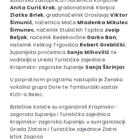
saborska zastupnica i načelnica Konjščine
Anita Curiš Krok
, gradonačelnik Klanjca
Zlatko
Brlek
, gradonačelnik Oroslavja
Viktor
Šimunić
, načelnica Mača
Mladenka Mikulec
Šimunec
, načelnik Stubičkih Toplica
Josip
Beljak
, načelnik Bedekovčine
Darko Ban
,
načelnik Velikog Trgovišća
Robert
Greblički
,
županijska pročelnica
Sanja
Mihovilić
te
voditeljica Ureda Turističke zajednice
Krapinsko-zagorske županije
Sanja Škrinjar
.
U popratnom programu nastupila je Ženska
vokalna grupa Dore te Tamburaški sastav
KUD-a Belec.
Babičine kolače su organizirali Krapinsko-
zagorska županija i Turistička zajednica
Krapinsko-zagorska županija, u suorganizaciji
Grada Zlatara i Turističke zajednice Zlatni
istok Zagorja