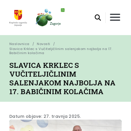
Naslovnica
Novosti
Slavica Krklec s Vučiteljičlinim salenjakom najbolja na 17. 
Babičinim kolačima
SLAVICA KRKLEC S
VUČITELJIČLINIM
SALENJAKOM NAJBOLJA NA
17. BABIČINIM KOLAČIMA
Datum objave: 27. travnja 2025.