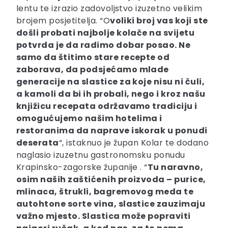
lentu te izrazio zadovoljstvo izuzetno velikim
brojem posjetitelja. “O
voliki broj vas koji ste
došli probati najbolje kolače na svijetu
potvrda je da radimo dobar posao. Ne
samo da štitimo stare recepte od
zaborava, da podsjećamo mlade
generacije na slastice za koje nisu ni čuli,
a kamoli da bi ih probali, nego i kroz našu
knjižicu recepata održavamo tradiciju i
omogućujemo našim hotelima i
restoranima da naprave iskorak u ponudi
deserata
“, istaknuo je župan Kolar te dodano
naglasio izuzetnu gastronomsku ponudu
Krapinsko-zagorske županije . “
Tu naravno,
osim naših zaštićenih proizvoda – purice,
mlinaca, štrukli, bagremovog meda te
autohtone sorte vina, slastice zauzimaju
važno mjesto. Slastica može popraviti