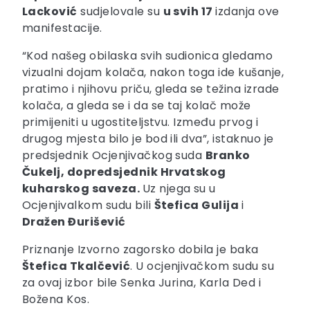
Lacković
sudjelovale su
u svih 17
izdanja ove
manifestacije.
“Kod našeg obilaska svih sudionica gledamo
vizualni dojam kolača, nakon toga ide kušanje,
pratimo i njihovu priču, gleda se težina izrade
kolača, a gleda se i da se taj kolač može
primijeniti u ugostiteljstvu. Između prvog i
drugog mjesta bilo je bod ili dva”, istaknuo je
predsjednik Ocjenjivačkog suda
Branko
Čukelj, dopredsjednik Hrvatskog
kuharskog saveza.
Uz njega su u
Ocjenjivalkom sudu bili
Štefica Gulija
i
Dražen Đurišević
Priznanje Izvorno zagorsko dobila je baka
Štefica Tkalčević
. U ocjenjivačkom sudu su
za ovaj izbor bile Senka Jurina, Karla Ded i
Božena Kos.