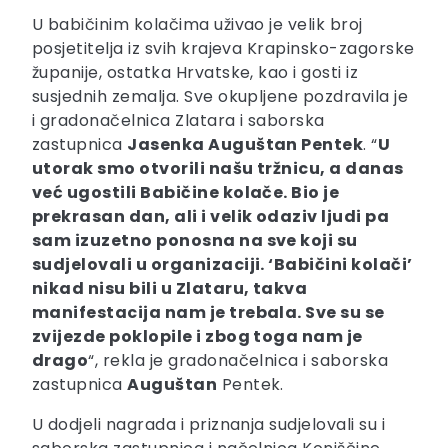
U babičinim kolačima uživao je velik broj
posjetitelja iz svih krajeva Krapinsko-zagorske
županije, ostatka Hrvatske, kao i gosti iz
susjednih zemalja. Sve okupljene pozdravila je
i gradonačelnica Zlatara i saborska
zastupnica
Jasenka Auguštan Pentek
. “
U
utorak smo otvorili našu tržnicu, a danas
već ugostili Babičine kolače. Bio je
prekrasan dan, ali i velik odaziv ljudi pa
sam izuzetno ponosna na sve koji su
sudjelovali u organizaciji. ‘Babičini kolači’
nikad nisu bili u Zlataru, takva
manifestacija nam je trebala. Sve su se
zvijezde poklopile i zbog toga nam je
drago
“, rekla je gradonačelnica i saborska
zastupnica
Auguštan
Pentek.
U dodjeli nagrada i priznanja sudjelovali su i