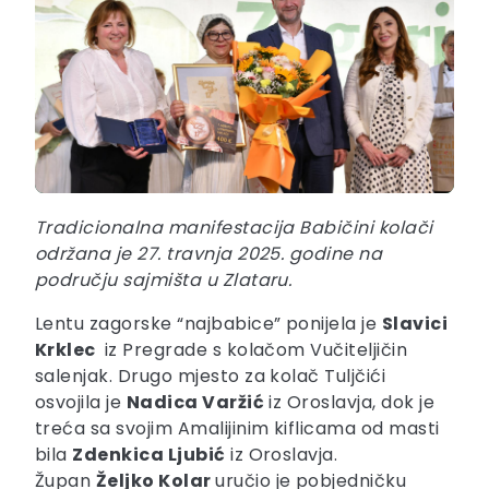
Tradicionalna manifestacija Babičini kolači
održana je 27. travnja 2025. godine na
području sajmišta u Zlataru.
Lentu zagorske “najbabice” ponijela je
Slavici
Krklec
iz Pregrade s kolačom Vučiteljičin
salenjak. Drugo mjesto za kolač Tuljčići
osvojila je
Nadica Varžić
iz Oroslavja, dok je
treća sa svojim Amalijinim kiflicama od masti
bila
Zdenkica Ljubić
iz Oroslavja.
Župan
Željko Kolar
uručio je pobjedničku