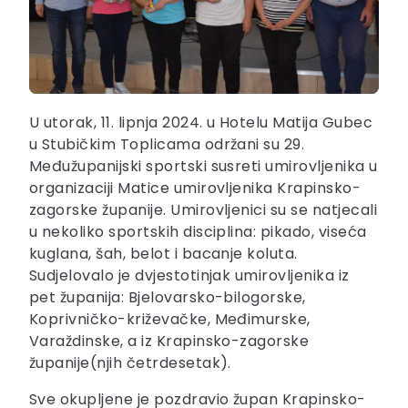
U utorak, 11. lipnja 2024. u Hotelu Matija Gubec
u Stubičkim Toplicama održani su 29.
Međužupanijski sportski susreti umirovljenika u
organizaciji Matice umirovljenika Krapinsko-
zagorske županije. Umirovljenici su se natjecali
u nekoliko sportskih disciplina: pikado, viseća
kuglana, šah, belot i bacanje koluta.
Sudjelovalo je dvjestotinjak umirovljenika iz
pet županija: Bjelovarsko-bilogorske,
Koprivničko-križevačke, Međimurske,
Varaždinske, a iz Krapinsko-zagorske
županije(njih četrdesetak).
Sve okupljene je pozdravio župan Krapinsko-