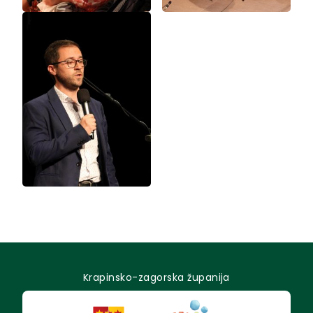
Krapinsko-zagorska županija