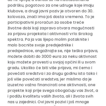
podršku, pogotovo za one udruge koje imaju
klubove, a drugi javni poziv je otvoren do 30.
kolovoza, znači ima još dosta vremena. To je
participativni proračun za osobe treće
životne dobi koji zapravo otvara mogućnosti
za prijavu projekata i aktivnosti vrlo širokog
spektra. Pa ja vas lijepo molim potaknite i
malo bocnite svoje predsjednike i
predsjednice, angažirajte se, nije teška prijava,
možete dobiti do 3000 eura za neku aktivnost
koju možete provesti u svojoj općini ili u svom
gradu. Ukoliko će biti više prijava, mi ćemo i
povećati sredstva i za drugu godinu isto tako i
još više povećati sredstva, jer mislimo da je
izuzetno važno financirati one aktivnosti, one
projekte koji prije svega obogaćuju vas život, a
i podižu kvalitetu vaših života, ali i života svih
nas u zajednici. Ovi javni pozivi i još mnoge