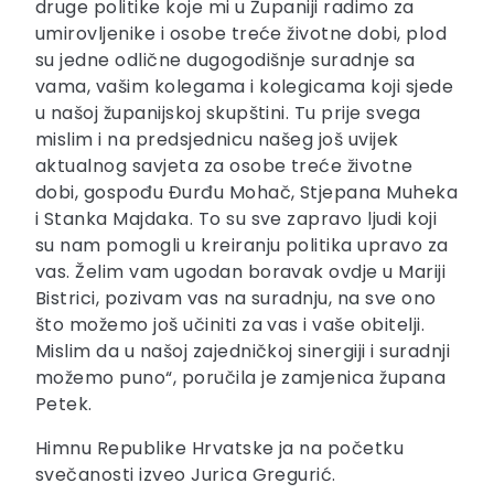
druge politike koje mi u Županiji radimo za
umirovljenike i osobe treće životne dobi, plod
su jedne odlične dugogodišnje suradnje sa
vama, vašim kolegama i kolegicama koji sjede
u našoj županijskoj skupštini. Tu prije svega
mislim i na predsjednicu našeg još uvijek
aktualnog savjeta za osobe treće životne
dobi, gospođu Đurđu Mohač, Stjepana Muheka
i Stanka Majdaka. To su sve zapravo ljudi koji
su nam pomogli u kreiranju politika upravo za
vas. Želim vam ugodan boravak ovdje u Mariji
Bistrici, pozivam vas na suradnju, na sve ono
što možemo još učiniti za vas i vaše obitelji.
Mislim da u našoj zajedničkoj sinergiji i suradnji
možemo puno“, poručila je zamjenica župana
Petek.
Himnu Republike Hrvatske ja na početku
svečanosti izveo Jurica Gregurić.