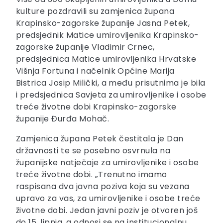
kulture pozdravili su zamjenica župana
Krapinsko-zagorske županije Jasna Petek,
predsjednik Matice umirovljenika Krapinsko-
zagorske županije Vladimir Crnec,
predsjednica Matice umirovljenika Hrvatske
Višnja Fortuna i načelnik Općine Marija
Bistrica Josip Milički, a među prisutnima je bila
i predsjednica Savjeta za umirovljenike i osobe
treće životne dobi Krapinsko-zagorske
županije Đurđa Mohač.
Zamjenica župana Petek čestitala je Dan
državnosti te se posebno osvrnula na
županijske natječaje za umirovljenike i osobe
treće životne dobi. „Trenutno imamo
raspisana dva javna poziva koja su vezana
upravo za vas, za umirovljenike i osobe treće
životne dobi. Jedan javni poziv je otvoren još
do 15. lipnja, a odnosi se na institucionalnu