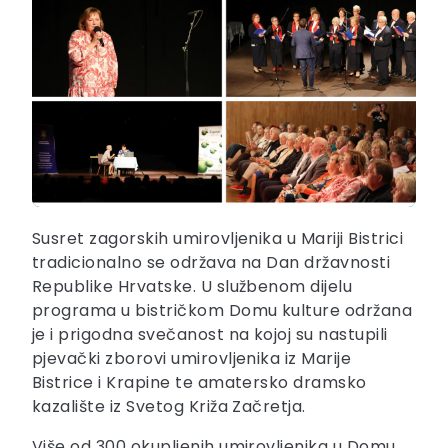
Susret zagorskih umirovljenika u Mariji Bistrici
tradicionalno se održava na Dan državnosti
Republike Hrvatske. U službenom dijelu
programa u bistričkom Domu kulture održana
je i prigodna svečanost na kojoj su nastupili
pjevački zborovi umirovljenika iz Marije
Bistrice i Krapine te amatersko dramsko
kazalište iz Svetog Križa Začretja.
Više od 300 okupljenih umirovljenika u Domu