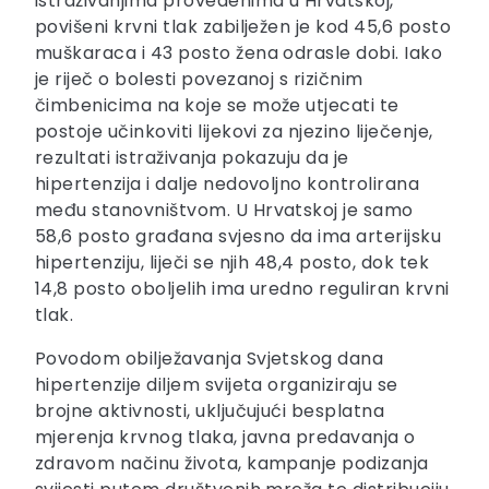
istraživanjima provedenima u Hrvatskoj,
povišeni krvni tlak zabilježen je kod 45,6 posto
muškaraca i 43 posto žena odrasle dobi. Iako
je riječ o bolesti povezanoj s rizičnim
čimbenicima na koje se može utjecati te
postoje učinkoviti lijekovi za njezino liječenje,
rezultati istraživanja pokazuju da je
hipertenzija i dalje nedovoljno kontrolirana
među stanovništvom. U Hrvatskoj je samo
58,6 posto građana svjesno da ima arterijsku
hipertenziju, liječi se njih 48,4 posto, dok tek
14,8 posto oboljelih ima uredno reguliran krvni
tlak.
Povodom obilježavanja Svjetskog dana
hipertenzije diljem svijeta organiziraju se
brojne aktivnosti, uključujući besplatna
mjerenja krvnog tlaka, javna predavanja o
zdravom načinu života, kampanje podizanja