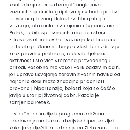
kontrolirajmo hipertenziju!” naglašava
važnost zajedničkog djelovanja u borbi protiv
povišenog krvnog tlaka, tzv. tihog ubojice.
Važno je, istaknula je zamjenica župana Jasna
Petek, dobiti ispravne informacije i steći
zdrave životne navike. “Važno je kontinuirano
poticati građane na brigu o vlastitom zdravlju
kroz pravilnu prehranu, redovitu tjelesnu
aktivnost i što više vremena provedenog u
prirodi. Posebno me veseli velik odaziv mladih,
jer upravo usvajanje zdravih životnih navika od
najranije dobi može značajno pridonijeti
prevenciji hipertenzije, bolesti koja se češće
javlja u starijoj životnoj dobi”, kazala je
zamjenica Petek.
U stručnom su dijelu programa održana
predavanja na temu arterijske hipertenzije i
kako ju spriječiti, a potom je na Zivtovom trgu