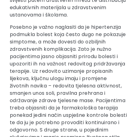
svijesti putem društvenih mreža te distribuciju
edukativnih materijala u zdravstvenim
ustanovama i školama.
Posebno je važno naglasiti da je hipertenzija
podmukla bolest koja često dugo ne pokazuje
simptome, a može dovesti do ozbiljnih
zdravstvenih komplikacija. Zato je nužno
pacijentima jasno objasniti prirodu bolesti i
upozoriti ih na važnost redovitog pridržavanja
terapije. Uz redovito uzimanje propisanih
lijekova, ključnu ulogu imaju i promjene
životnih navika – redovita tjelesna aktivnost,
smanjen unos soli, pravilna prehrana i
održavanje zdrave tjelesne mase. Pacijentima
treba objasniti da je farmakološka terapija
ponekad jedini način uspješne kontrole bolesti
te da ju je potrebno provoditi kontinuirano i
odgovorno. S druge strane, u pojedinim