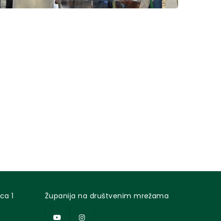
ca 1
Županija na društvenim mrežama