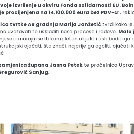
svoje izvršenje u okviru Fonda solidarnosti EU. Bo
 je procijenjena na 14.100.000 eura bez PDV-a
“, rek
ica tvrtke AB gradnja Marija Janžetić
tvrdi kako je
o uvažavati te uskladiti naše procese i radove.
Malo 
mjeseci moraju iseliti kompletan objekt i osloboditi ga os
kcijski ojačati, što znači, najprije ga ogoliti, ojačati
ić
zamjenica župana Jasna Petek
te pročelnica Upravno
Gregurović Šanjug.