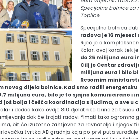
eura vrijednih radova 
Specijalne bolnice za 
Toplice.
Specijalna bolnica dati
radova je 16 mjeseci
Riječ je o kompleksnom
Kolar, ovaj korak tek j
do 25 milijuna eura i
Cilj je Centar zdravl
milijuna eura i bilo 
Resornim ministarstv
novog dijela bolnice. Kad smo radili energetsku o
9,7 milijuna eura, bilo je to sjajno komunicirano 
 još bolja i češća koordinacija s ljudima, a sve u c
Kolar i dodao kako ovdje 810 djelatnika brine za tisuću 
mijevanja dok će trajati radovi. “Imati tako ogromno gra
a, bit će izuzetno zahtjevno za ravnatelja i njegov tim
arlovačka tvrtka AB gradnja koja po prvi puta surađuje 