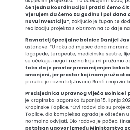
uspješnih projekata. “To očekujem i sada, p
će tjedna koordinacija i pratiti ćemo či
Vjerujem da ćemo za godinu i pol dana ob
novu investiciju”
, zaključio je župan te d
realizaciju projekta s obzirom na to da je
Ravnatelj Specijalne bolnice Danijel Jav
ustanove. “U roku od mjesec dana moramo prem
logopede, terapeute, medicinske sestre, lij
se očekuje, nego i razina koju mi pružamo od
tako da je prostor prenamijenjen kako bi
smanjeni, jer prostor koji nam pruža st
poručio je ravnatelj Javorić Barić i najavio 
Predsjednica Upravnog vijeća Bolnice i
je Krapinsko-zagorska županija 15. lipnja 20
Krapinske Toplice. “Ovi radovi dio su proje
Toplice, dio kompleksa zgrada je oštećen u 
normalno odvijati. Dio radova je počeo, fin
potpisan ugovor između Ministarstva zdr