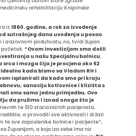
na cjelovitoj obnovi stare zgrade
medicinsku rehabilitaciju Krapinske
ra iz
1860. godine, a rok za izvođenje
 od sutrašnjeg dana uvođenja u posao
.
 i izazovnom poduhvatu, no, tvrdi župan
e početak.
“Ovom investicijom smo došli
nvestiranja u našu Specijalnu bolnicu.
ja srca i mozga čija je procjena oko 52
bi idealno kada bismo sa Vladom RH i
om isplanirali da kada smo pri kraju
bnovu, sanaciju kotlovnice i klizišta s
i imali smo samo jednu primjedbu. Ovo
ilju da pružimo i iznad onoga što je
dnevnih te 510 stacionarnih pacijenata,
dilište, a provoditi sve aktivnosti i držati
 te sve zaposlenike bolnice i pacijente”,
sa Županijom, a koja iza sebe ima niz