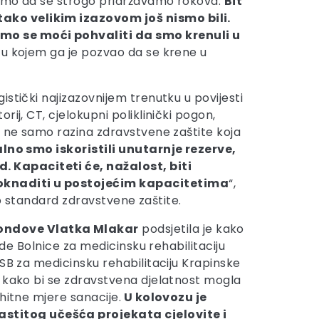
ujemo da se strogo pridržavamo rokova.
Bit
tako velikim izazovom još nismo bili.
emo se moći pohvaliti da smo krenuli u
 u kojem ga je pozvao da se krene u
gistički najizazovnijem trenutku u povijesti
ij, CT, cjelokupni poliklinički pogon,
a ne samo razina zdravstvene zaštite koja
no smo iskoristili unutarnje rezerve,
. Kapaciteti će, nažalost, biti
doknaditi u postojećim kapacitetima
“,
io standard zdravstvene zaštite.
fondove Vlatka Mlakar
podsjetila je kako
ade Bolnice za medicinsku rehabilitaciju
SB za medicinsku rehabilitaciju Krapinske
e kako bi se zdravstvena djelatnost mogla
hitne mjere sanacije.
U kolovozu je
astitog učešća projekata cjelovite i