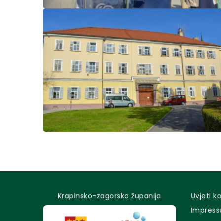
Krapinsko-zagorska županija
Uvjeti k
Impres