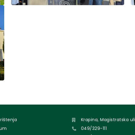
orištenja
Krapina, Magistratska uli
sum
049/329-111