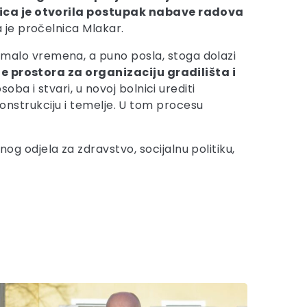
lnica je otvorila postupak nabave radova
la je pročelnica Mlakar.
 malo vremena, a puno posla, stoga dolazi
je prostora za organizaciju gradilišta i
oba i stvari, u novoj bolnici urediti
 konstrukciju i temelje. U tom procesu
g odjela za zdravstvo, socijalnu politiku,