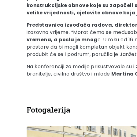
konstrukcijske obnove koje su započeli 
velike vrijednosti, cjelovite obnove koja
Predstavnica izvođača radova, direktor
izazovno vrijeme. “Morat ćemo se međusobn
vremena, a posla je mnog
o. U roku od 16 
prostore da bi mogli kompletan objekt konstru
produbit će se i podrum”, poručila je Janžet
Na konferenciji za medije prisustvovale su i
branitelje, civilno društvo i mlade
Martina 
Fotogalerija