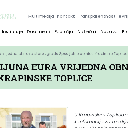
Multimedija
Kontakt
Transparentnost
ePri
Institucije
Dokumenti
Područja
Natječaji
Nabava
Pro
ra vrijedna obnova stare zgrade Specijalne bolnice Krapinske Toplice
ILIJUNA EURA VRIJEDNA OB
 KRAPINSKE TOPLICE
U Krapinskim Toplicam
konferencija za medij