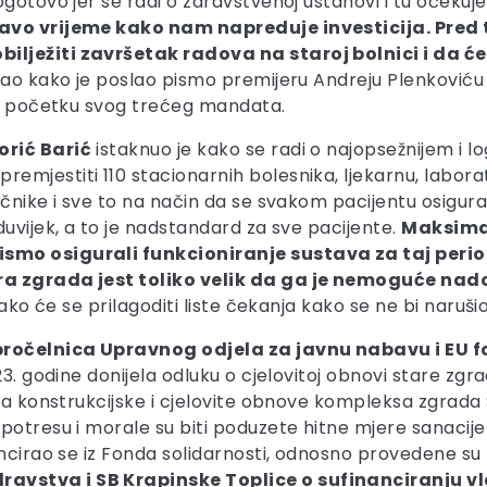
ogotovo jer se radi o zdravstvenoj ustanovi i tu oček
tavo vrijeme kako nam napreduje investicija. Pred 
ilježiti završetak radova na staroj bolnici i da ć
odao kako je poslao pismo premijeru Andreju Plenkoviću
 na početku svog trećeg mandata.
orić Barić
istaknuo je kako se radi o najopsežnijem i lo
jestiti 110 stacionarnih bolesnika, ljekarnu, laborator
ečnike i sve to na način da se svakom pacijentu osigur
uvijek, a to je nadstandard za sve pacijente.
Maksimal
smo osigurali funkcioniranje sustava za taj period
ara zgrada jest toliko velik da ga je nemoguće na
kako će se prilagoditi liste čekanja kako se ne bi naruš
 pročelnica Upravnog odjela za javnu nabavu i EU 
23. godine donijela odluku o cjelovitoj obnovi stare zgr
kta konstrukcijske i cjelovite obnove kompleksa zgrada 
potresu i morale su biti poduzete hitne mjere sanacij
ancirao se iz Fonda solidarnosti, odnosno provedene su 
avstva i SB Krapinske Toplice o sufinanciranju vl