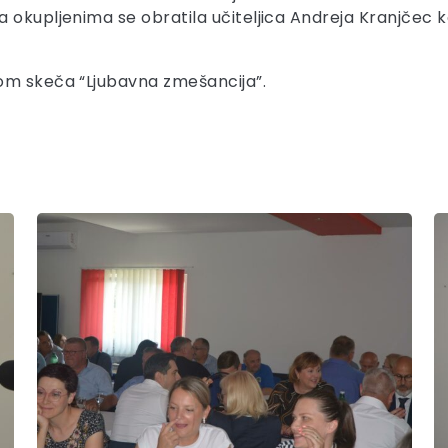
okupljenima se obratila učiteljica Andreja Kranjčec koja
om skeča “Ljubavna zmešancija”.