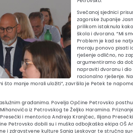
Petrovsko.
Svečanoj sjednici pris
zagorske županije Jasn
prilikom istaknula kak
škola i dvorana. “Mi sm
Problem je kad se natječ
moraju ponovo pisati id
rješenje odlično, no z
argumentiramo da dobar
napraviti dvoranu i dio
racionalno rješenje. N
i što manje morali uložiti”, završila je Petek te napom
zaslužnim građanima. Povelja Općine Petrovsko posthu
a Mihanovića iz Petrovskog te Željko Haramina. Priznan
 Presečki i mentorica Andreja Kranjčec, Ilijana Presečk
ćine Petrovsko dobili su i muška odbojkaška ekipa OŠ 
sne i zdravstvene kulture Sanja Leskovar te stručna su