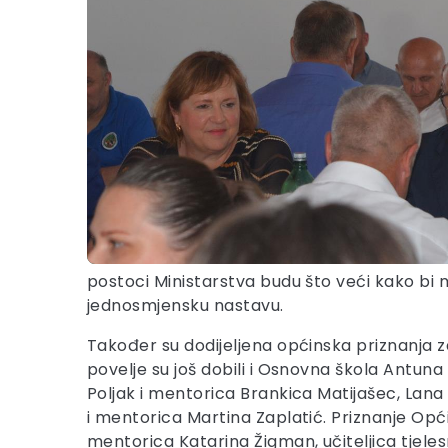
postoci Ministarstva budu što veći kako bi m
jednosmjensku nastavu.
Također su dodijeljena općinska priznanja 
povelje su još dobili i Osnovna škola Antun
Poljak i mentorica Brankica Matijašec, Lana
i mentorica Martina Zaplatić. Priznanje Op
mentorica Katarina Žigman, učiteljica tjele