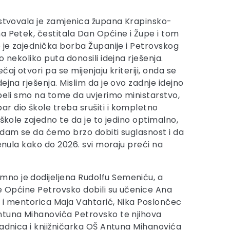
ustvovala je zamjenica župana Krapinsko-
a Petek, čestitala Dan Općine i Župe i tom
o je zajednička borba Županije i Petrovskog
o nekoliko puta donosili idejna rješenja.
aj otvori pa se mijenjaju kriteriji, onda se
ejna rješenja. Mislim da je ovo zadnje idejno
apeli smo na tome da uvjerimo ministarstvo,
 dio škole treba srušiti i kompletno
 škole zajedno te da je to jedino optimalno,
adam se da ćemo brzo dobiti suglasnost i da
enula kako do 2026. svi moraju preći na
mno je dodijeljena Rudolfu Semeniću, a
je Općine Petrovsko dobili su učenice Ana
i i mentorica Maja Vahtarić, Nika Poslončec
Antuna Mihanovića Petrovsko te njihova
radnica i knjižničarka OŠ Antuna Mihanovića