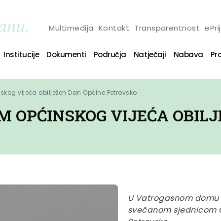
Multimedija
Kontakt
Transparentnost
ePri
Institucije
Dokumenti
Područja
Natječaji
Nabava
Pro
og vijeća obilježen Dan Općine Petrovsko
 OPĆINSKOG VIJEĆA OBILJ
U Vatrogasnom domu DV
svečanom sjednicom Op