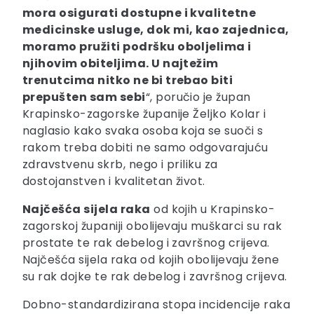
mora osigurati dostupne i kvalitetne
medicinske usluge, dok mi, kao zajednica,
moramo pružiti podršku oboljelima i
njihovim obiteljima. U najtežim
trenutcima nitko ne bi trebao biti
prepušten sam sebi
“, poručio je župan
Krapinsko-zagorske županije Željko Kolar i
naglasio kako svaka osoba koja se suoči s
rakom treba dobiti ne samo odgovarajuću
zdravstvenu skrb, nego i priliku za
dostojanstven i kvalitetan život.
Najčešća sijela raka
od kojih u Krapinsko-
zagorskoj županiji obolijevaju muškarci su rak
prostate te rak debelog i završnog crijeva.
Najčešća sijela raka od kojih obolijevaju žene
su rak dojke te rak debelog i završnog crijeva.
Dobno-standardizirana stopa incidencije raka