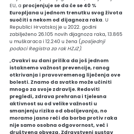
EU, a
procjenjuje se da će se 40 %
Europljana u jednom trenutku svog života
suočiti s nekom od dijagnoza raka
. U
Republici Hrvatskoj je u 2022. godini
zabilježeno 26.105 novih dijagnoza raka, 13.865
u muškaraca i 12.240 u žena (
posljednji
podaci Registra za rak HZJZ)
.
„
Ovakvi su dani prilika da još jednom
istaknemo važnost prevencije, ranog
otkrivanja i pravovremenog liječenja ove
bolesti. Znamo da svatko može učiniti
mnogo za svoje zdravlje. Redoviti
pregledi, zdrava prehrana i tjelesna
aktivnost su od velike važnosti u
smanjenju rizika od obolijevanja, no
moramo jasno reći da borba protiv raka
nije samo osobna odgovornost, već i
društvena obveza. Zdravstveni sustav