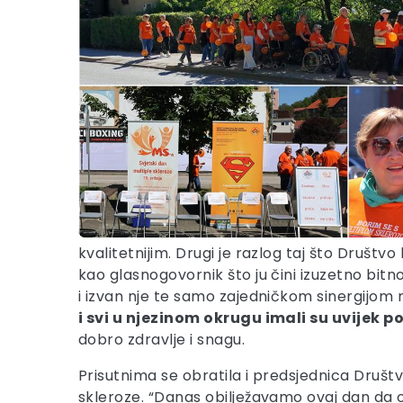
kvalitetnijim. Drugi je razlog taj što Društvo
kao glasnogovornik što ju čini izuzetno bit
i izvan nje te samo zajedničkom sinergijom
i svi u njezinom okrugu imali su uvijek po
dobro zdravlje i snagu.
Prisutnima se obratila i predsjednica Društ
skleroze. “Danas obilježavamo ovaj dan da osv