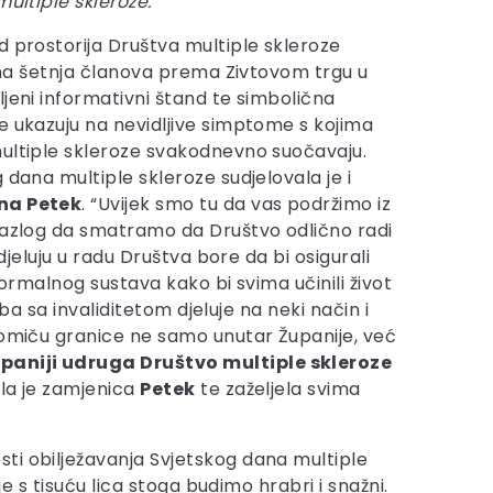
multiple skleroze.
d prostorija Društva multiple skleroze
alna šetnja članova prema Zivtovom trgu u
ljeni informativni štand te simbolična
e ukazuju na nevidljive simptome s kojima
ultiple skleroze svakodnevno suočavaju.
 dana multiple skleroze sudjelovala je i
na Petek
. “Uvijek smo tu da vas podržimo iz
razlog da smatramo da Društvo odlično radi
sudjeluju u radu Društva bore da bi osigurali
 formalnog sustava kako bi svima učinili život
ba sa invaliditetom djeluje na neki način i
 pomiču granice ne samo unutar Županije, već
paniji udruga Društvo multiple skleroze
nula je zamjenica
Petek
te zaželjela svima
sti obilježavanja Svjetskog dana multiple
e s tisuću lica stoga budimo hrabri i snažni.