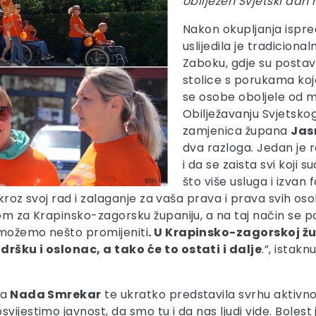
obilježen Svjetski dan 
Nakon okupljanja ispre
uslijedila je tradicion
Zaboku, gdje su postav
stolice s porukama koj
se osobe oboljele od m
Obilježavanju Svjetskog
zamjenica župana
Jas
dva razloga. Jedan je 
i da se zaista svi koji 
što više usluga i izvan
 kroz svoj rad i zalaganje za vaša prava i prava svih oso
nom za Krapinsko-zagorsku županiju, a na taj način se
 možemo nešto promijeniti
. U Krapinsko-zagorskoj žu
dršku i oslonac, a tako će to ostati i dalje
.”, istak
va
Nada Smrekar
te ukratko predstavila svrhu aktivno
ijestimo javnost, da smo tu i da nas ljudi vide. Bolest j