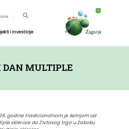
jave
jekti i investicije
 DAN MULTIPLE
026. godine tradicionalnom je šetnjom od
tiple skleroze do Zivtovog trga u Zaboku