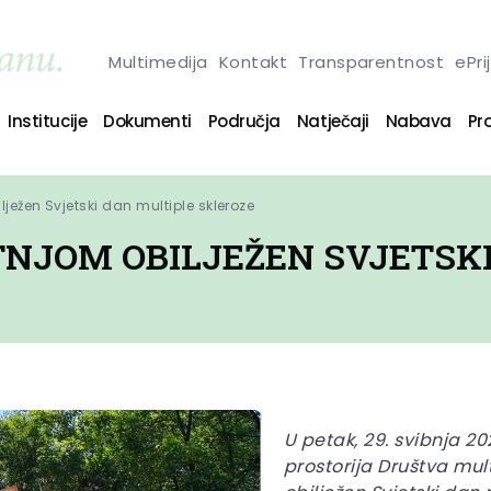
Multimedija
Kontakt
Transparentnost
ePri
Institucije
Dokumenti
Područja
Natječaji
Nabava
Pro
ježen Svjetski dan multiple skleroze
NJOM OBILJEŽEN SVJETSKI
U petak, 29. svibnja 2
prostorija Društva mul