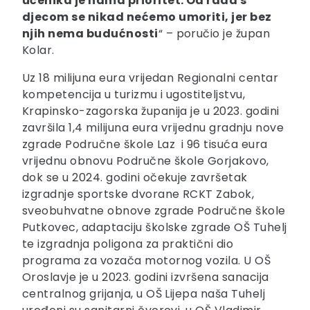
učenika je nama prioritet. Od rada s
djecom se nikad nećemo umoriti, jer bez
njih nema budućnosti
“ – poručio je župan
Kolar.
Uz 18 milijuna eura vrijedan Regionalni centar
kompetencija u turizmu i ugostiteljstvu,
Krapinsko-zagorska županija je u 2023. godini
završila 1,4 milijuna eura vrijednu gradnju nove
zgrade Područne škole Laz i 96 tisuća eura
vrijednu obnovu Područne škole Gorjakovo,
dok se u 2024. godini očekuje završetak
izgradnje sportske dvorane RCKT Zabok,
sveobuhvatne obnove zgrade Područne škole
Putkovec, adaptaciju školske zgrade OŠ Tuhelj
te izgradnja poligona za praktični dio
programa za vozača motornog vozila. U OŠ
Oroslavje je u 2023. godini izvršena sanacija
centralnog grijanja, u OŠ Lijepa naša Tuhelj