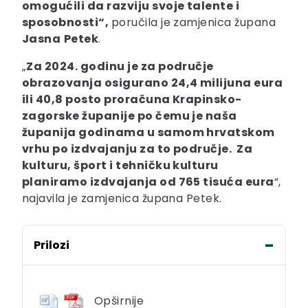
omogućili da razviju svoje talente i
sposobnosti“,
poručila je zamjenica župana
Jasna
Petek
.
„
Za 2024. godinu je za područje
obrazovanja osigurano 24,4 milijuna eura
ili 40,8 posto
proračuna Krapinsko-
zagorske županije po čemu je naša
županija godinama u samom hrvatskom
vrhu po izdvajanju za to područje. Za
kulturu, šport i tehničku kulturu
planiramo izdvajanja od 765 tisuća eura
“,
najavila je zamjenica župana Petek.
Prilozi
Opširnije