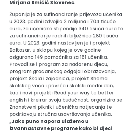
Mirjana Smičić Slovenec
.
Županija je za sufinanciranje prijevoza učenika
u 2023. godini izdvojila 2 milijuna i 704 tisuće
eura, za učeničke stipendije 340 tisuća eura te
za sufinanciranje radnih bilježnica 280 tisuća
eura. U 2023. godini nastavljen je i projekt
Baltazar, u sklopu kojeg je ove godine
osigurano 149 pomoćnika za 181 učenika.
Provodi se i program za nadarenu djecu,
program građanskog odgoja i obrazovanja,
projekt Škola i zajednica, projekt Shema
školskog voća i povrća i školski medni dan,
kao i novi projekti Read your way to better
english i kreirar svoju budućnost, organizira se
Znanstveni piknik i učenička natjecanja te
podržavaju stručna usavršavanja učenika.
„
Jako puno napora ulažemo u
izvannastavne programe kako bi djeci