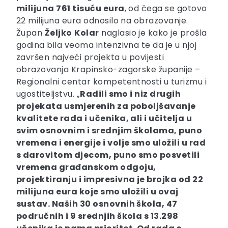
milijuna 761 tisuću eura
, od čega se gotovo
22 milijuna eura odnosilo na obrazovanje.
Župan
Željko
Kolar
naglasio je kako je prošla
godina bila veoma intenzivna te da je u njoj
završen najveći projekta u povijesti
obrazovanja Krapinsko-zagorske županije –
Regionalni centar kompetentnosti u turizmu i
ugostiteljstvu. „
Radili smo i niz drugih
projekata usmjerenih za poboljšavanje
kvalitete rada i učenika, ali i učitelja u
svim osnovnim i srednjim školama, puno
vremena i energije i volje smo uložili u rad
s darovitom djecom, puno smo posvetili
vremena građanskom odgoju,
projektiranju i impresivna je brojka od 22
milijuna eura koje smo uložili u ovaj
sustav. Naših 30 osnovnih škola, 47
područnih i 9 srednjih škola s 13.298