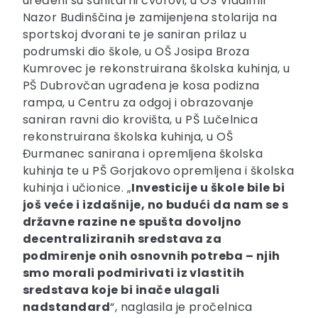
uređeni su sanitarni čvorovi, u OŠ Vladimir
Nazor Budinščina je zamijenjena stolarija na
sportskoj dvorani te je saniran prilaz u
podrumski dio škole, u OŠ Josipa Broza
Kumrovec je rekonstruirana školska kuhinja, u
PŠ Dubrovčan ugrađena je kosa podizna
rampa, u Centru za odgoj i obrazovanje
saniran ravni dio krovišta, u PŠ Lučelnica
rekonstruirana školska kuhinja, u OŠ
Đurmanec sanirana i opremljena školska
kuhinja te u PŠ Gorjakovo opremljena i školska
kuhinja i učionice. „
Investicije u škole bile bi
još veće i izdašnije, no budući da nam se s
državne razine ne spušta dovoljno
decentraliziranih sredstava za
podmirenje onih osnovnih potreba – njih
smo morali podmirivati iz vlastitih
sredstava koje bi inače ulagali
nadstandard
“, naglasila je pročelnica