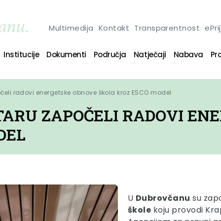
Multimedija
Kontakt
Transparentnost
ePri
Institucije
Dokumenti
Područja
Natječaji
Nabava
Pro
čeli radovi energetske obnove škola kroz ESCO model
TARU ZAPOČELI RADOVI EN
DEL
U
Dubrovčanu
su zap
škole
koju provodi Kra