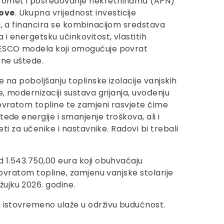
romet i posredovanje nekretninama (APN)
ove
. Ukupna vrijednost investicije
ra, a financira se kombinacijom sredstava
a i energetsku učinkovitost, vlastitih
 ESCO modela koji omogućuje povrat
ene uštede.
e na poboljšanju toplinske izolacije vanjskih
je, modernizaciji sustava grijanja, uvođenju
povratom topline te zamjeni rasvjete čime
tede energije i smanjenje troškova, ali i
vjeti za učenike i nastavnike. Radovi bi trebali
od 1.543.750,00 eura koji obuhvaćaju
povratom topline, zamjenu vanjske stolarije
ujku 2026. godine.
a istovremeno ulaže u održivu budućnost.