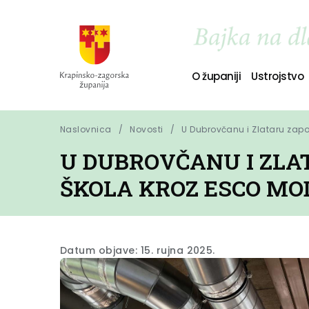
O županiji
Ustrojstvo
Naslovnica
Novosti
U Dubrovčanu i Zlataru zapo
U DUBROVČANU I ZLA
ŠKOLA KROZ ESCO MO
Datum objave: 15. rujna 2025.