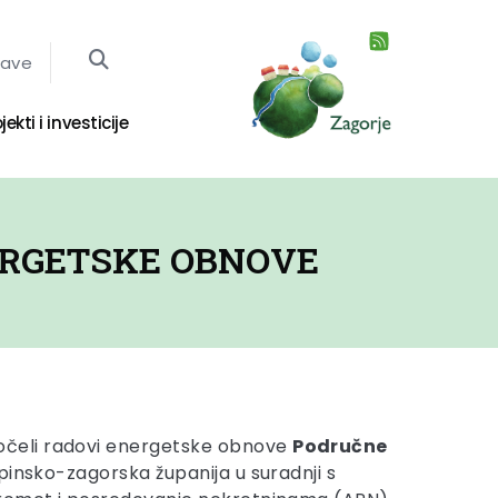
jave
jekti i investicije
ERGETSKE OBNOVE
očeli radovi energetske obnove
Područne
pinsko-zagorska županija u suradnji s