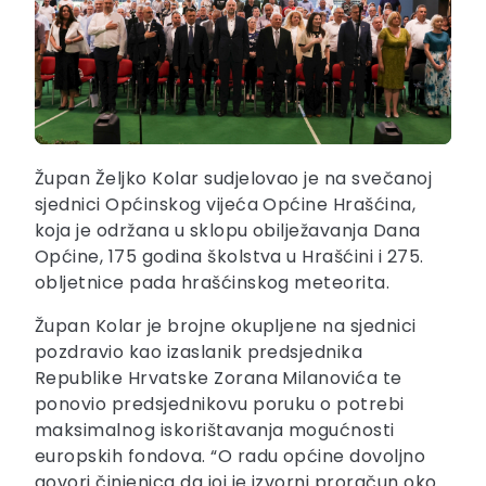
Župan Željko Kolar sudjelovao je na svečanoj
sjednici Općinskog vijeća Općine Hrašćina,
koja je održana u sklopu obilježavanja Dana
Općine, 175 godina školstva u Hrašćini i 275.
obljetnice pada hrašćinskog meteorita.
Župan Kolar je brojne okupljene na sjednici
pozdravio kao izaslanik predsjednika
Republike Hrvatske Zorana Milanovića te
ponovio predsjednikovu poruku o potrebi
maksimalnog iskorištavanja mogućnosti
europskih fondova. “O radu općine dovoljno
govori činjenica da joj je izvorni proračun oko