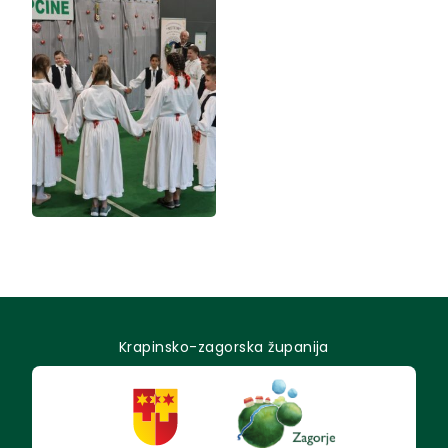
Krapinsko-zagorska županija