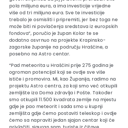
pola milijuna eura, a ima investicije vrijedne
više od tri milijuna eura. Sve te investicije
trebalo je osmisliti i pripremiti, jer bez toga ne
može biti ni povlačenja sredstava iz europskih
fondova”, poručio je župan Kolar te se
dodatno osvrnuo na projekte Krapinsko-
zagorske županije na području Hrašćine, a
posebno na Astro centar.
“Pad meteorita u Hrašćini prije 275 godina je
ogroman potencijal koji se ovdje sve više
ističe i promovira. Mi, kao Županija, radimo na
projektu Astro centra, za koji smo već otkupili
zemljište iza Doma zdravlja i Pošte. Također
smo otkupili 11.500 kvadrata zemlje na mjestu
gdje je pao meteorit i sada smo u kupnji
zemljišta gdje ćemo postaviti teleskop i ovdje
ćemo sa napraviti jedan sjajan centar koji će
privlačiti, siguran sam, turiste iz čitave