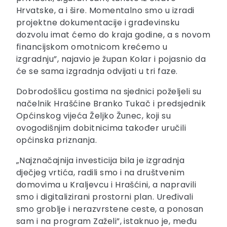
Hrvatske, a i šire. Momentalno smo u izradi
projektne dokumentacije i građevinsku
dozvolu imat ćemo do kraja godine, a s novom
financijskom omotnicom krećemo u
izgradnju”, najavio je župan Kolar i pojasnio da
će se sama izgradnja odvijati u tri faze.
Dobrodošlicu gostima na sjednici poželjeli su
načelnik Hrašćine Branko Tukač i predsjednik
Općinskog vijeća Željko Žunec, koji su
ovogodišnjim dobitnicima također uručili
općinska priznanja.
„Najznačajnija investicija bila je izgradnja
dječjeg vrtića, radili smo i na društvenim
domovima u Kraljevcu i Hrašćini, a napravili
smo i digitalizirani prostorni plan. Uređivali
smo groblje i nerazvrstene ceste, a ponosan
sam i na program Zaželi”, istaknuo je, među