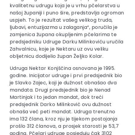
kvalitetnu udrugu koja je u vrhu pčelarstva u
našoj županiji i puno šire, predstavlja ogroman
uspjeh. To je rezultat vašeg velikog truda,
ljubavi, entuzijazma u zalaganja“, poručila je
zamjenica župana okupljenim pčelarima te
predsjedniku Udruge Darku Milinkoviću uručila
Zahvalnicu, koje je Nektaru uz ovu veliku
obljetnicu dodijelio župan Željko Kolar.
Udruga Nektar Konjščina osnovana je 1995.
godine. Inicijator udruge i prvi predsjednik bio
je Slavko Zajec, koji je dužnost obnašao dva
mandata. Drugi predsjednik bio je Nenad
Martinjak i to jedan mandat, dok treći
predsjednik Darko Milinković ovu dužnost
obnaša već peti mandat. Udruga trenutno
ima 132 člana, kroz nju je tijekom postojanja
prošlo 312 članova, a prosjek starosti je 53,7
godina. Pčelari udruge posjeduju čak 3102