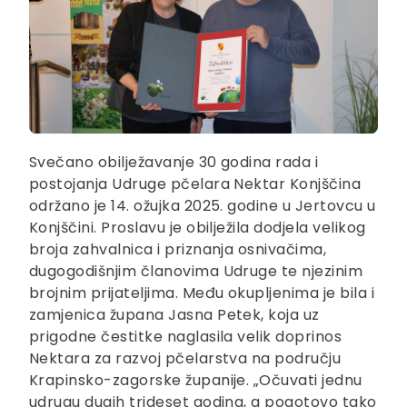
Svečano obilježavanje 30 godina rada i
postojanja Udruge pčelara Nektar Konjščina
održano je 14. ožujka 2025. godine u Jertovcu u
Konjščini. Proslavu je obilježila dodjela velikog
broja zahvalnica i priznanja osnivačima,
dugogodišnjim članovima Udruge te njezinim
brojnim prijateljima. Među okupljenima je bila i
zamjenica župana Jasna Petek, koja uz
prigodne čestitke naglasila velik doprinos
Nektara za razvoj pčelarstva na području
Krapinsko-zagorske županije. „Očuvati jednu
udrugu dugih trideset godina, a pogotovo tako