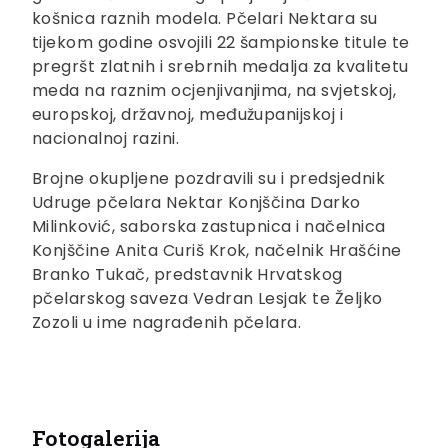
košnica raznih modela. Pčelari Nektara su
tijekom godine osvojili 22 šampionske titule te
pregršt zlatnih i srebrnih medalja za kvalitetu
meda na raznim ocjenjivanjima, na svjetskoj,
europskoj, državnoj, međužupanijskoj i
nacionalnoj razini.
Brojne okupljene pozdravili su i predsjednik
Udruge pčelara Nektar Konjščina Darko
Milinković, saborska zastupnica i načelnica
Konjščine Anita Curiš Krok, načelnik Hrašćine
Branko Tukač, predstavnik Hrvatskog
pčelarskog saveza Vedran Lesjak te Željko
Zozoli u ime nagrađenih pčelara.
Fotogalerija