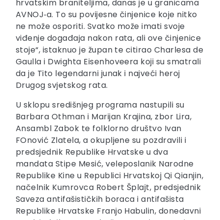
hrvatskim braniteljima, danas je u granicama
AVNOJ‑a. To su povijesne činjenice koje nitko
ne može osporiti. Svatko može imati svoje
viđenje događaja nakon rata, ali ove činjenice
stoje“, istaknuo je župan te citirao Charlesa de
Gaulla i Dwighta Eisenhoveera koji su smatrali
da je Tito legendarni junak i najveći heroj
Drugog svjetskog rata.
U sklopu središnjeg programa nastupili su
Barbara Othman i Marijan Krajina, zbor Lira,
Ansambl Zabok te folklorno društvo Ivan
FOnović Zlatela, a okupljene su pozdravili i
predsjednik Republike Hrvatske u dva
mandata Stipe Mesić, veleposlanik Narodne
Republike Kine u Republici Hrvatskoj Qi Qianjin,
načelnik Kumrovca Robert Šplajt, predsjednik
Saveza antifašističkih boraca i antifašista
Republike Hrvatske Franjo Habulin, donedavni