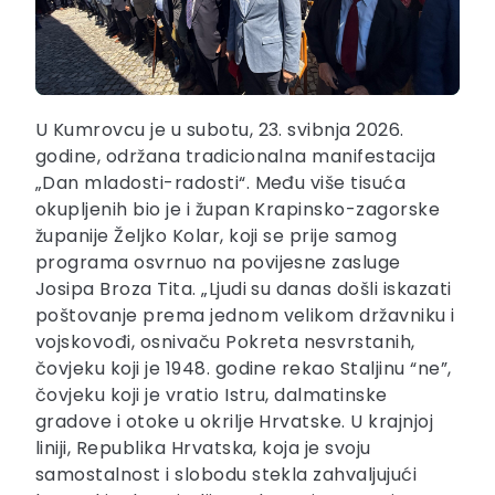
U Kumrovcu je u subotu, 23. svibnja 2026.
godine, održana tradicionalna manifestacija
„Dan mladosti-radosti“. Među više tisuća
okupljenih bio je i župan Krapinsko-zagorske
županije Željko Kolar, koji se prije samog
programa osvrnuo na povijesne zasluge
Josipa Broza Tita. „Ljudi su danas došli iskazati
poštovanje prema jednom velikom državniku i
vojskovođi, osnivaču Pokreta nesvrstanih,
čovjeku koji je 1948. godine rekao Staljinu “ne”,
čovjeku koji je vratio Istru, dalmatinske
gradove i otoke u okrilje Hrvatske. U krajnjoj
liniji, Republika Hrvatska, koja je svoju
samostalnost i slobodu stekla zahvaljujući