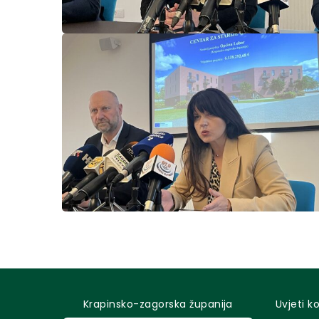
Krapinsko-zagorska županija
Uvjeti k