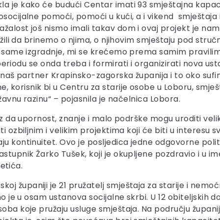
a je kako će budući Centar imati 93 smještajna kapacite
osocijalne pomoći, pomoći u kući, a i vikend smještaja
žalost još nismo imali takav dom i ovaj projekt je nami
služili da brinemo o njima, o njihovim smještaju pod s
e same izgradnje, mi se krećemo prema samim pravilima
om periodu se onda treba i formirati i organizirati nova 
i naš partner Krapinsko-zagorska županija i to oko suf
 korisnik bi u Centru za starije osobe u Loboru, smje
ržavnu razinu“ – pojasnila je načelnica Lobora.
okaz da upornost, znanje i malo podrške mogu uroditi ve
 ozbiljnim i velikim projektima koji će biti u interesu s
u kontinuitet. Ovo je posljedica jedne odgovorne polit
astupnik Žarko Tušek, koji je okupljene pozdravio i u i
letića.
j županiji je 21 pružatelj smještaja za starije i nemo
no je u osam ustanova socijalne skrbi. U 12 obiteljskih 
ba koje pružaju usluge smještaja. Na području županije d