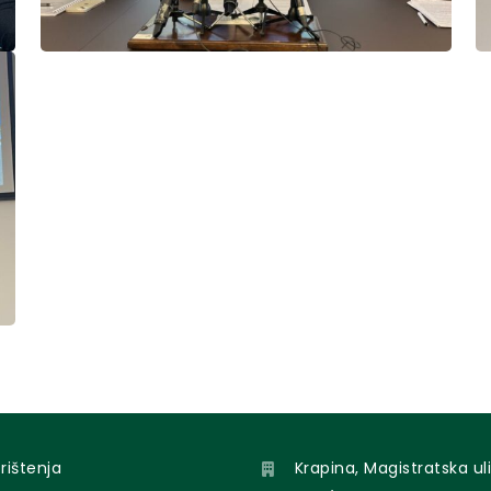
orištenja
Krapina, Magistratska uli