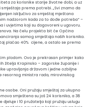
ta za korisnike starije životne dobi, a uz
 i smještaja prema potrebi. „Svi znamo da
jenjen isključivo za smještaj mještana
tručnim nadzorom kada za to dođe potreba“ –
 i uvjetima koji su dogovoreni u ugovoru.
ustanova. Na čelu projekta bit će Općina
inanciranja samog smještaja naših korisnika.
štaj plaćao 40% cijene, a ostalo se prema
likim plodom. Ovo je prekrasan primjer kako
vih žitelja Krapinsko – zagorske županije i
ike upravljanja državom i jedne ozbiljne
me resornog ministra rada, mirovinskog
ćne osobe. Oni pružaju smještaj za ukupno
domova smještena su još 24 korisnika, a 38
jeluje i 10 pružatelja koji pružaju uslugu