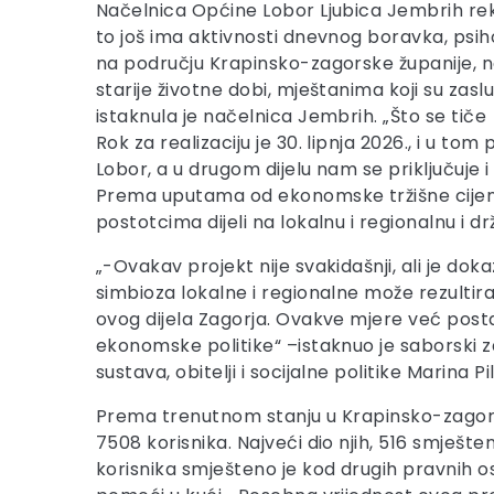
Načelnica Općine Lobor Ljubica Jembrih rekl
to još ima aktivnosti dnevnog boravka, psih
na području Krapinsko-zagorske županije, na
starije životne dobi, mještanima koji su za
istaknula je načelnica Jembrih. „Što se tič
Rok za realizaciju je 30. lipnja 2026., i u t
Lobor, a u drugom dijelu nam se priključuje 
Prema uputama od ekonomske tržišne cijene,
postotcima dijeli na lokalnu i regionalnu i d
„-Ovakav projekt nije svakidašnji, ali je d
simbioza lokalne i regionalne može rezultirati
ovog dijela Zagorja. Ovakve mjere već postaj
ekonomske politike“ –istaknuo je saborski z
sustava, obitelji i socijalne politike Marina Pi
Prema trenutnom stanju u Krapinsko-zagorsko
7508 korisnika. Najveći dio njih, 516 smješte
korisnika smješteno je kod drugih pravnih oso