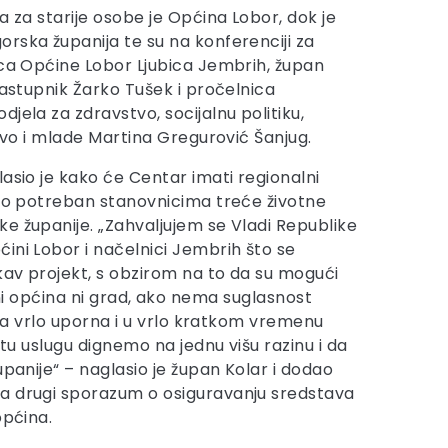
a za starije osobe je Općina Lobor, dok je
rska županija te su na konferenciji za
ica Općine Lobor Ljubica Jembrih, župan
zastupnik Žarko Tušek i pročelnica
jela za zdravstvo, socijalnu politiku,
štvo i mlade Martina Gregurović Šanjug.
asio je kako će Centar imati regionalni
eko potreban stanovnicima treće životne
e županije. „Zahvaljujem se Vladi Republike
ini Lobor i načelnici Jembrih što se
kav projekt, s obzirom na to da su mogući
ti ni općina ni grad, ako nema suglasnost
ila vrlo uporna i u vrlo kratkom vremenu
tu uslugu dignemo na jednu višu razinu i da
panije“ – naglasio je župan Kolar i dodao
 a drugi sporazum o osiguravanju sredstava
općina.