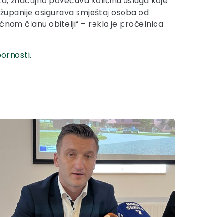
ta, značajno povećava količinu usluga koje
u županije osigurava smještaj osoba od
ćnom članu obitelji“ – rekla je pročelnica
pornosti.