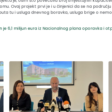
jekta je, osim što povećava broj smještajnih kapacite
omu. Ovaj projekt prvi je i u činjenici da se na područj
 puta tu i usluga dnevnog boravka, usluga brige o nemo
 je 6,1 milijun eura iz Nacionalnog plana oporavka i ot