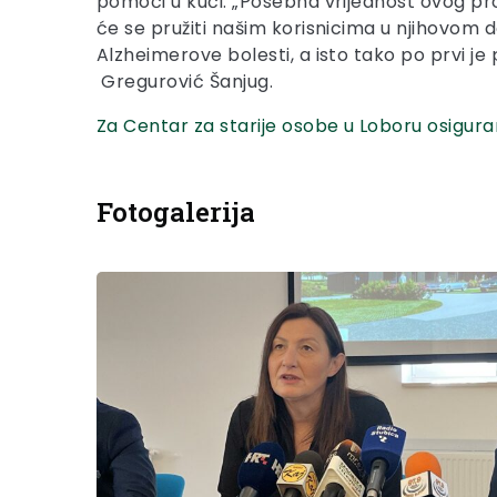
pomoći u kući. „Posebna vrijednost ovog pro
će se pružiti našim korisnicima u njihovom d
Alzheimerove bolesti, a isto tako po prvi je
Gregurović Šanjug.
Za Centar za starije osobe u Loboru osiguran
Fotogalerija