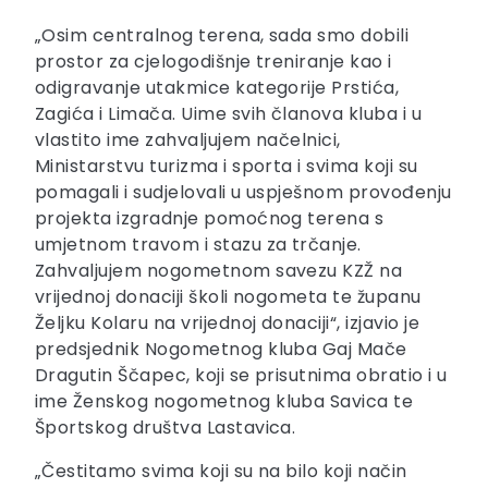
„Osim centralnog terena, sada smo dobili
prostor za cjelogodišnje treniranje kao i
odigravanje utakmice kategorije Prstića,
Zagića i Limača. Uime svih članova kluba i u
vlastito ime zahvaljujem načelnici,
Ministarstvu turizma i sporta i svima koji su
pomagali i sudjelovali u uspješnom provođenju
projekta izgradnje pomoćnog terena s
umjetnom travom i stazu za trčanje.
Zahvaljujem nogometnom savezu KZŽ na
vrijednoj donaciji školi nogometa te županu
Željku Kolaru na vrijednoj donaciji“, izjavio je
predsjednik Nogometnog kluba Gaj Mače
Dragutin Ščapec, koji se prisutnima obratio i u
ime Ženskog nogometnog kluba Savica te
Športskog društva Lastavica.
„Čestitamo svima koji su na bilo koji način