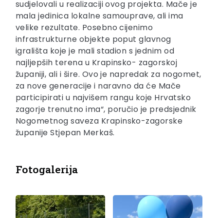
sudjelovali u realizaciji ovog projekta. Mače je
mala jedinica lokalne samouprave, ali ima
velike rezultate. Posebno cijenimo
infrastrukturne objekte poput glavnog
igrališta koje je mali stadion s jednim od
najljepših terena u Krapinsko- zagorskoj
županiji, ali i šire. Ovo je napredak za nogomet,
za nove generacije i naravno da će Mače
participirati u najvišem rangu koje Hrvatsko
zagorje trenutno ima“, poručio je predsjednik
Nogometnog saveza Krapinsko-zagorske
županije Stjepan Merkaš.
Fotogalerija