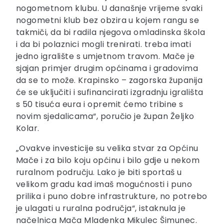
nogometnom klubu. U današnje vrijeme svaki
nogometni klub bez obzira u kojem rangu se
takmiči, da bi radila njegova omladinska škola
i da bi polaznici mogli trenirati. treba imati
jedno igralište s umjetnom travom. Mače je
sjajan primjer drugim općinama i gradovima
da se to može. Krapinsko – zagorska županija
će se uključiti i sufinancirati izgradnju igrališta
s 50 tisuća eura i opremit ćemo tribine s
novim sjedalicama“, poručio je župan Željko
Kolar.
„Ovakve investicije su velika stvar za Općinu
Mače i za bilo koju općinu i bilo gdje u nekom
ruralnom području. Lako je biti sportaš u
velikom gradu kad imaš mogućnosti i puno
prilika i puno dobre infrastrukture, no potrebo
je ulagati u ruralna područja“, istaknula je
načelnica Mača Mladenka Mikulec Šimunec.