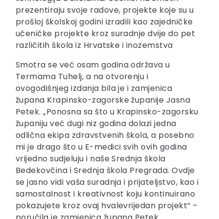
prezentiraju svoje radove, projekte koje su u
prošloj školskoj godini izradili kao zajedničke
učeničke projekte kroz suradnje dvije do pet
različitih škola iz Hrvatske i inozemstva
Smotra se već osam godina održava u
Termama Tuhelj, a na otvorenju i
ovogodišnjeg izdanja bila je i zamjenica
župana Krapinsko-zagorske županije Jasna
Petek. „Ponosna sa što u Krapinsko-zagorsku
županiju već dugi niz godina dolazi jedna
odlična ekipa zdravstvenih škola, a posebno
mi je drago što u E-medici svih ovih godina
vrijedno sudjeluju i naše Srednja škola
Bedekovčina i Srednja škola Pregrada. Ovdje
se jasno vidi vaša suradnja i prijateljstvo, kao i
samostalnost i kreativnost koju kontinuirano
pokazujete kroz ovaj hvalevrijedan projekt“ –
poručila je zamjenica župana Petek.