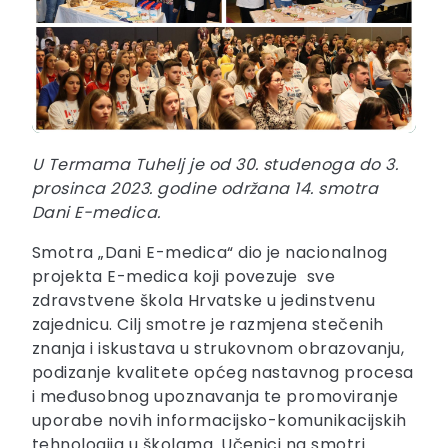
U Termama Tuhelj je od 30. studenoga do 3.
prosinca 2023. godine održana 14. smotra
Dani E-medica.
Smotra „Dani E-medica“ dio je nacionalnog
projekta E-medica koji povezuje sve
zdravstvene škola Hrvatske u jedinstvenu
zajednicu. Cilj smotre je razmjena stečenih
znanja i iskustava u strukovnom obrazovanju,
podizanje kvalitete općeg nastavnog procesa
i međusobnog upoznavanja te promoviranje
uporabe novih informacijsko-komunikacijskih
tehnologija u školama. Učenici na smotri