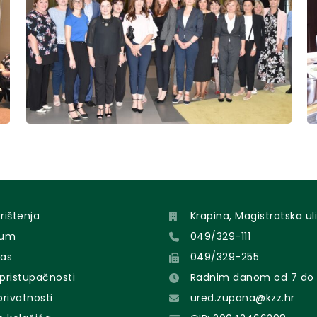
orištenja
Krapina, Magistratska uli
sum
049/329-111
nas
049/329-255
 pristupačnosti
Radnim danom od 7 do 
 privatnosti
ured.zupana@kzz.hr