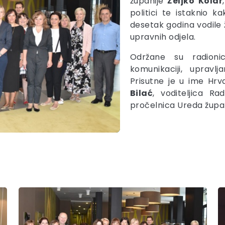
županije
Željko
Kolar
politici te istaknio 
desetak godina vodile 
upravnih odjela.
Održane su radioni
komunikaciji, upravl
Prisutne je u ime Hrv
Bilać
, voditeljica R
pročelnica Ureda župa