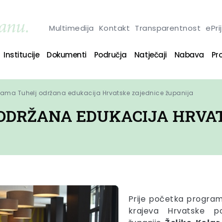
Multimedija
Kontakt
Transparentnost
ePri
Institucije
Dokumenti
Područja
Natječaji
Nabava
Pro
ama Tuhelj održana edukacija Hrvatske zajednice županija
ODRŽANA EDUKACIJA HRVAT
Prije početka programa
krajeva Hrvatske p