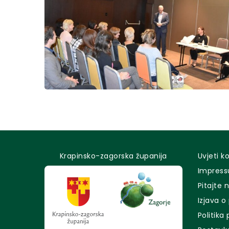
Krapinsko-zagorska županija
Uvjeti k
Impres
Pitajte 
Izjava o
Politika