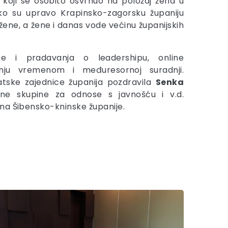
, koji se osobito osvrnuo na položaj žena u
kako su upravo Krapinsko-zagorsku županiju
žene, a žene i danas vode većinu županijskih
ce i pradavanja o leadershipu, online
janju vremenom i međuresornoj suradnji.
atske zajednice županija pozdravila
Senka
adne skupine za odnose s javnošću i v.d.
na Šibensko-kninske županije.