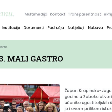
Multimedija
Kontakt
Transparentnost
ePri
Institucije
Dokumenti
Područja
Natječaji
Nabava
Pro
astro
3. MALI GASTRO
Župan Krapinsko-zagorsk
godine u Zaboku otvorio
učenike ugostiteljskih
je i ovom prilikom ist