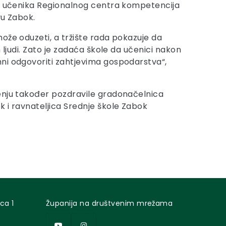
 i učenika Regionalnog centra kompetencija
vu Zabok.
ože oduzeti, a tržište rada pokazuje da
h ljudi. Zato je zadaća škole da učenici nakon
ni odgovoriti zahtjevima gospodarstva“,
enju također pozdravile gradonačelnica
 i ravnateljica Srednje škole Zabok
ca 1
Županija na društvenim mrežama