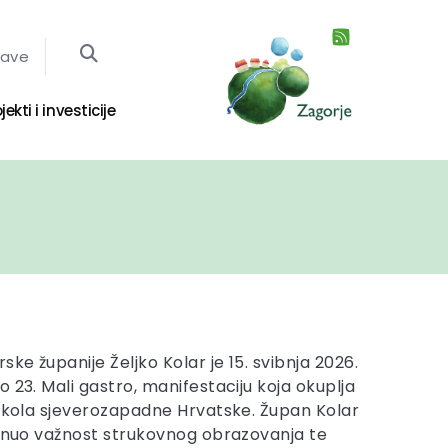
jave
jekti i investicije
e županije Željko Kolar je 15. svibnja 2026.
 23. Mali gastro, manifestaciju koja okuplja
 škola sjeverozapadne Hrvatske. Župan Kolar
aknuo važnost strukovnog obrazovanja te