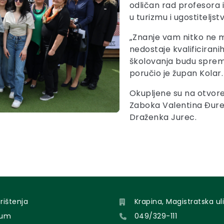
odličan rad profesora
u turizmu i ugostiteljst
„Znanje vam nitko ne m
nedostaje kvalificirani
školovanja budu sprem
poručio je župan Kolar.
Okupljene su na otvor
Zaboka Valentina Đurek
Draženka Jurec.
orištenja
Krapina, Magistratska uli
sum
049/329-111