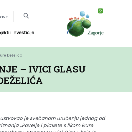
jave
jekti i investicije
ure Deželića
JE – IVICI GLASU
DEŽELIĆA
isustvovao je svečanom uručenju jednog od
iznanja „Povelje i plakete s likom Đure