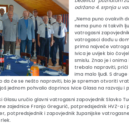
Deželića“ poznatom zag
održano 4. srpnja u 
„
Nema puno ovakvih do
nema puno ni takvih lju
vatrogasni zapovjednik
vatrogasci dođu u domi
prima najveće vatrogas
Ivica je uvijek bio čovj
smislu. Znao je i onima 
trebalo napraviti, prići
ima malo ljudi. S druge
da će se nešto napraviti, bio je spreman otvoriti vrata,
 još jednom pohvalio doprinos Ivice Glasa na razvoju i 
vici Glasu uručio glavni vatrogasni zapovjednik Slavko
sne zajednice Franjo Gregurić, potpredsjednik HVZ-a i
r, potpredsjednik i zapovjednik županijske vatrogasne 
rlek.