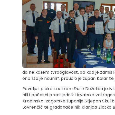
da ne kažem tvrdoglavost, da kad je zamislio 
ono što je naumi“, proučio je župan Kolar te
Povelju i plaketu s likom Đure Deželića je I
bili i počasni predsjednik Hrvatske vatroga
Krapinsko-zagorske županije Stjepan Skulibe
Lovrenčić te gradonačelnik Klanjca Zlatko B