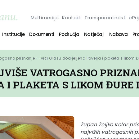
Multimedija
Kontakt
Transparentnost
ePri
Institucije
Dokumenti
Područja
Natječaji
Nabava
Pro
rogasno priznanje – Ivici Glasu dodijeljena Povelja i plaketa s likom Đ
JVIŠE VATROGASNO PRIZNAN
 I PLAKETA S LIKOM ĐURE 
Župan Željko Kolar pr
najviših vatrogasnih pr