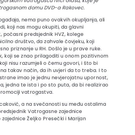
orskom vatrogascu Ivici Glasu, koje je
vatrogasnom domu DVD-a Rakovec.
gađaja, nema puno ovakvih okupljanja, ali
di, koji nas mogu okupiti, da glavni
, počasni predsjednik HVZ, kolege
cilno društvo, da zahvale čovjeku, koji
no priznanje u RH. Došlo je u prave ruke.
ek, koji se znao prilagoditi u onom pozitivnom
koji nisu razumjeli o čemu govori, i što bi
 na takav način, da ih uvjeri da to treba. I to
 strane imao je jednu nevjerojatnu upornost,
 jedna te ista i po sto puta, da bi realizirao
promociji vatrogastva.
 Tucaković, a na svečanosti su među ostalima
 predsjednik Vatrogasne zajednice
zajednice Željko Presečki i Marijan