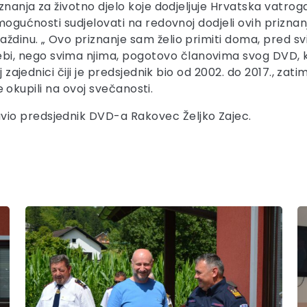
riznanja za životno djelo koje dodjeljuje Hrvatska vatr
mogućnosti sudjelovati na redovnoj dodjeli ovih priznanj
ždinu. „ Ovo priznanje sam želio primiti doma, pred sv
 nego svima njima, pogotovo članovima svog DVD, koji
zajednici čiji je predsjednik bio od 2002. do 2017., zatim H
se okupili na ovoj svečanosti.
io predsjednik DVD-a Rakovec Željko Zajec.