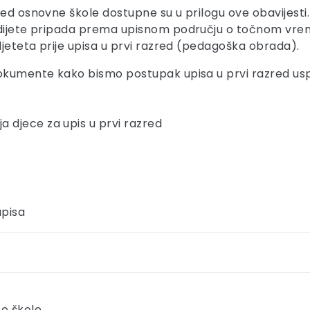
ed osnovne škole dostupne su u prilogu ove obavijesti.
 dijete pripada prema upisnom području o točnom vreme
djeteta prije upisa u prvi razred (pedagoška obrada).
dokumente kako bismo postupak upisa u prvi razred usp
a djece za upis u prvi razred
upisa
ne škole