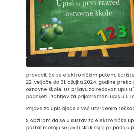
provodit će se elektroničkim putem, korište
22. veljače do 31. ožujka 2024. godine prek
osnovne škole. Uz prijavu za redovan upis u 1
podnijeti i zahtjev za prijevremeni upis u 1
Prijave za upis djece s već utvrđenim teškoć
S obzirom da se u sustav za elektroničke upi
portal moraju se javiti školi kojoj pripadaju