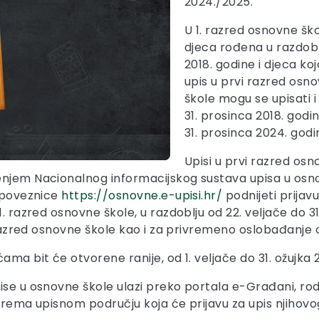
2024./2025.
U 1. razred osnovne ško
djeca rođena u razdoblj
2018. godine i djeca ko
upis u prvi razred osno
škole mogu se upisati i
31. prosinca 2018. godi
31. prosinca 2024. godi
Upisi u prvi razred osn
njem Nacionalnog informacijskog sustava upisa u osnov
o poveznice
https://osnovne.e-upisi.hr/
podnijeti prijav
. razred osnovne škole, u razdoblju od 22. veljače do 31.
. razred osnovne škole kao i za privremeno oslobađanje 
ama bit će otvorene ranije, od 1. veljače do 31. ožujka 
se u osnovne škole ulazi preko portala e-Građani, rodit
 prema upisnom području koja će prijavu za upis njihovog 