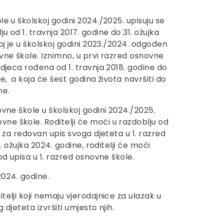
le u školskoj godini 2024./2025. upisuju se
u od 1. travnja 2017. godine do 31. ožujka
joj je u školskoj godini 2023./2024. odgođen
vne škole. Iznimno, u prvi razred osnovne
 djeca rođena od 1. travnja 2018. godine do
ne, a koja će šest godina života navršiti do
ne.
ovne škole u školskoj godini 2024./2025.
ne škole. Roditelji će moći u razdoblju od
u za redovan upis svoga djeteta u 1. razred
 ožujka 2024. godine, roditelji će moći
od upisa u 1. razred osnovne škole.
2024. godine.
elji koji nemaju vjerodajnice za ulazak u
djeteta izvršiti umjesto njih.