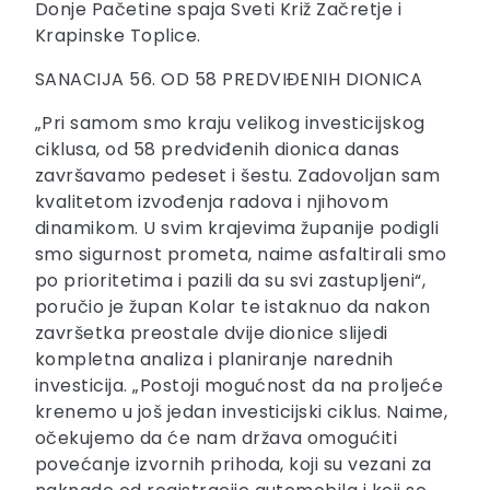
Donje Pačetine spaja Sveti Križ Začretje i
Krapinske Toplice.
SANACIJA 56. OD 58 PREDVIĐENIH DIONICA
„Pri samom smo kraju velikog investicijskog
ciklusa, od 58 predviđenih dionica danas
završavamo pedeset i šestu. Zadovoljan sam
kvalitetom izvođenja radova i njihovom
dinamikom. U svim krajevima županije podigli
smo sigurnost prometa, naime asfaltirali smo
po prioritetima i pazili da su svi zastupljeni“,
poručio je župan Kolar te istaknuo da nakon
završetka preostale dvije dionice slijedi
kompletna analiza i planiranje narednih
investicija. „Postoji mogućnost da na proljeće
krenemo u još jedan investicijski ciklus. Naime,
očekujemo da će nam država omogućiti
povećanje izvornih prihoda, koji su vezani za