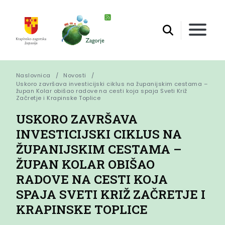
Naslovnica
Novosti
Uskoro završava investicijski ciklus na županijskim cestama – 
župan Kolar obišao radove na cesti koja spaja Sveti Križ 
Začretje i Krapinske Toplice
USKORO ZAVRŠAVA
INVESTICIJSKI CIKLUS NA
ŽUPANIJSKIM CESTAMA –
ŽUPAN KOLAR OBIŠAO
RADOVE NA CESTI KOJA
SPAJA SVETI KRIŽ ZAČRETJE I
KRAPINSKE TOPLICE