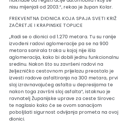
naknade od registracije automobila i koji se
nisu mijenjali od 2003.“, rekao je župan Kolar.
FREKVENTNA DIONICA KOJA SPAJA SVETI KRIŽ
ZAČRETJE I KRAPINSKE TOPLICE
„Radi se o dionici od 1.270 metara. Tu su ranije
izvođeni radovi aglomeracije pa se na 900
metara sanirala traka u kojoj nije išla
aglomeracija, kako bi dobili jednu funkcionalnu
sredinu. Nakon što su završeni radovi na
željezničko cestovnom prijelazu preostalo je
izvesti radove asfaltiranja na 300 metara, prvi
sloj izravnavajućeg asfalta u depresijama te
nakon toga završni sloj asfalta“, istaknuo je
ravnatelj Županijske uprave za ceste Sirovec
te naglasio kako će se ovom sanacijom
poboljšati sigurnost odvijanja prometa na ovoj
dionici.