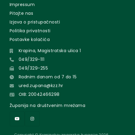
Impressum
Pitajte nas
Izjava o pristupačnosti
Politika privatnosti
Postavke kolačića
Krapina, Magistratska ulica 1
049/329-111
049/329-255
Radnim danom od 7 do 15
ured.zupana@kzz.hr
OIB: 20042466298
Županija na društvenim mrežama
Copyright © Krapinsko-zagorska županija 2026.