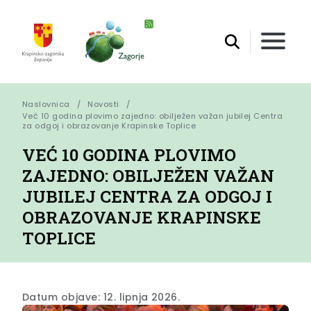
Naslovnica
Novosti
Već 10 godina plovimo zajedno: obilježen važan jubilej Centra 
za odgoj i obrazovanje Krapinske Toplice
VEĆ 10 GODINA PLOVIMO
ZAJEDNO: OBILJEŽEN VAŽAN
JUBILEJ CENTRA ZA ODGOJ I
OBRAZOVANJE KRAPINSKE
TOPLICE
Datum objave: 12. lipnja 2026.