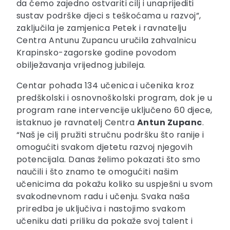
da ćemo zajedno ostvariti cilj i unaprijediti
sustav podrške djeci s teškoćama u razvoj”,
zaključila je zamjenica Petek i ravnatelju
Centra Antunu Zupancu uručila zahvalnicu
Krapinsko-zagorske godine povodom
obilježavanja vrijednog jubileja.
Centar pohađa 134 učenica i učenika kroz
predškolski i osnovnoškolski program, dok je u
program rane intervencije uključeno 60 djece,
istaknuo je ravnatelj Centra
Antun Zupanc
.
“Naš je cilj pružiti stručnu podršku što ranije i
omogućiti svakom djetetu razvoj njegovih
potencijala. Danas želimo pokazati što smo
naučili i što znamo te omogućiti našim
učenicima da pokažu koliko su uspješni u svom
svakodnevnom radu i učenju. Svaka naša
priredba je uključiva i nastojimo svakom
učeniku dati priliku da pokaže svoj talent i