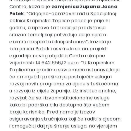
Centra, kazala je
zamjenica župana Jasna
Petek
. “Odgojno-obrazovni rad u Specijalnoj
bolnici Krapinske Toplice počeo je prije 61
godinu, a upravo ta tradicija predstavlja
snažan temelj koji potvrđuje da je riječ o
iznimno respektabilnoj ustanovi”, kazala je
zamjenica Petek i osvrnula se na projekt
izgradnje novog objekta Centra ukupne
vrijednosti 14.642.656,12 eura. “U Krapinskim
Toplicama gradimo suvremenu ustanovu koja
će omogućiti proširenje postojećih usluga i
razvoj novih programa za djecu s teškoćama
u razvoju iz cijele županije. Uz institucionalne,
razvijat će se i izvaninstitucionalne usluge
kako bi podrška bila dostupna što većem
broju korisnika. Pred nama je izazov
osiguravanja stručnjaka koji će raditi s djecom
i omogućiti daljnje širenje usluga, no vjerujem