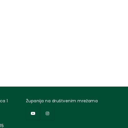
ca 1
Županija na društvenim mrežama
15