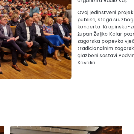
organizira Radio Kaj.
Ovaj jedinstveni proje
publike, stoga su, zbog
koncerta. Krapinsko-za
župan Željko Kolar pozd
zagorska popevka vječna
tradicionalnim zagorsk
glazbeni sastavi Podvin
Kavaliri.