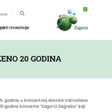
jave
jekti i investicije
ENO 20 GODINA
025. godine, u Koncertnoj dvorani Vatroslava
 20 godina koncerta “Zagorci Zagrebu” koji