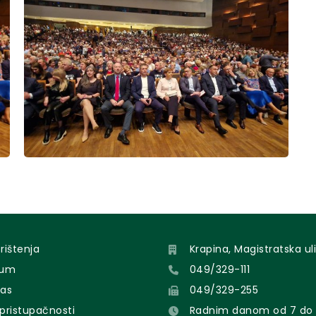
orištenja
Krapina, Magistratska uli
sum
049/329-111
nas
049/329-255
 pristupačnosti
Radnim danom od 7 do 