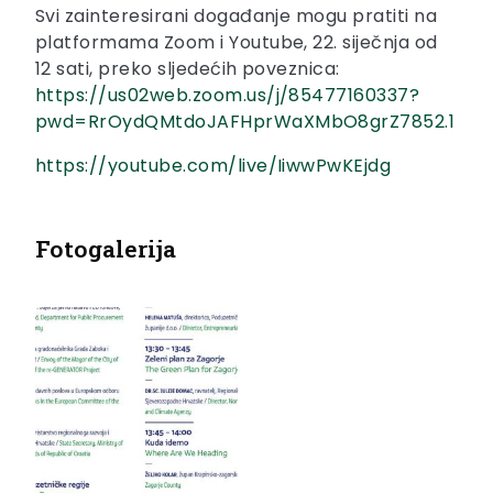
Svi zainteresirani događanje mogu pratiti na
platformama Zoom i Youtube, 22. siječnja od
12 sati, preko sljedećih poveznica:
https://us02web.zoom.us/j/85477160337?
pwd=RrOydQMtdoJAFHprWaXMbO8grZ7852.1
https://youtube.com/live/IiwwPwKEjdg
Fotogalerija