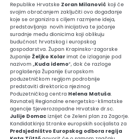
Republike Hrvatske
Zoran Milanović
koji će
svojim obraćanjem zaključiti ovo događanje
koje se organizira s ciljem razmjene ideja,
predstavljanja novih inicijativa te jačanje
suradnje među dionicima koji oblikuju
budućnost hrvatskog i europskog
gospodarstva. Župan Krapinsko-zagorske
županije
Željko
Kolar
imat će izlaganje pod
nazivom „
Kuda idemo
“, dok će razloge
proglašenja Županije Europskom
poduzetničkom regijom podrobnije
predstaviti direktorica njezinog
Poduzetničkog centra
Helena
Matuša
.
Ravnatelj Regionalne energetsko-klimatske
agencije Sjeverozapadne Hrvatske dr.sc.
Julije
Domac
iznijet će Zeleni plan za Zagorje.
Kandidatkinja Stranke europskih socijalista za
Predsjedništvo Europskog odbora regija
Kata
Tüttő
govorit će o samom značaju