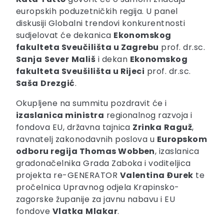
europskih poduzetničkih regija. U panel
diskusiji Globalni trendovi konkurentnosti
sudjelovat će dekanica
Ekonomskog
fakulteta Sveučilišta u Zagrebu
prof. dr.sc.
Sanja
Sever
Mališ
i dekan
Ekonomskog
fakulteta Sveušilišta u Rijeci
prof. dr.sc.
Saša
Drezgić
.
Okupljene na summitu pozdravit će i
izaslanica ministra
regionalnog razvoja i
fondova EU, državna tajnica
Zrinka
Raguž
,
ravnatelj zakonodavnih poslova u
Europskom
odboru regija Thomas Wobben
, izaslanica
gradonačelnika Grada Zaboka i voditeljica
projekta re-GENERATOR
Valentina
Đurek
te
pročelnica Upravnog odjela Krapinsko-
zagorske županije za javnu nabavu i EU
fondove
Vlatka
Mlakar
.