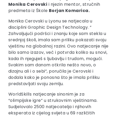
Monika Cerovski
i njezin mentor, stručnih
predmeta iz Škole
Borjan Komarica.
Monika Cerovski u Lyonu se natjecala u
disciplini Graphic Design Technology. ”
Zahvaljujući podršci i znanju koje sam stekla u
srednjoj školi, imala sam priliku pokazati svoju
vještinu na globalnoj razini. Ovo natjecanje nije
bilo samo izazov, već i potvrda koliko su snovi,
kada ih njeguješ s ljubavlju i trudom, mogući.
Svakim sam danom otkrila nešto novo, o
dizajnu ali i o sebi”, poručila je Cerovski i
dodala kako je ponosna što je imala priliku
predstavljati svoju zemlju.
WorldSkills natjecanje sinonim je za
“olimpijske igre” u strukovnim vještinama.
Sudjelovalo 2500 natjecatelja i njihovih
eksperata iz cijelog svijeta u 69 različitih