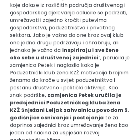
koje dolaze iz različitih područja društvenog i
gospodarskog djelovanja odlučile se podržati,
umrežavati i zajedno kročiti putevima
gospodarstva, poduzetništva i privatnog
sektora. Jako je važno da one kroz ovaj klub
one jedna drugu podržavaju i ohrabruju, ali
jednako je važno da
inspiriraju i sve žene
oko sebe u društvenoj zajednici
“, poručila je
zamjenica Petek i naglasila kako je
Poduzetnički klub žena KZŽ motivacija brojnim
ženama da kroče u svijet poduzetništva i
postanu društveno i politički aktivnije. Kao
znak podrške,
zamjenica Petek uručila je
predsjednici Poduzetničkog kluba žena
KZŽ Snježani Leljak zahvalnicu povodom 5.
godišnjice osnivanja i postojanja
te za
doprinos zajednici kroz umrežavanje žena kao
jedan od načina za uspješan razvoj