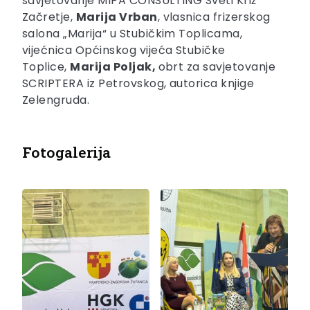
savjetovanje MIPA CONSULTING Sveti Križ
Začretje,
Marija Vrban
, vlasnica frizerskog
salona „Marija“ u Stubičkim Toplicama,
vijećnica Općinskog vijeća Stubičke
Toplice,
Marija Poljak,
obrt za savjetovanje
SCRIPTERA iz Petrovskog, autorica knjige
Zelengruda.
Fotogalerija