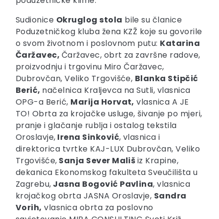
poduzetničke klime.
Sudionice
Okruglog stola
bile su članice
Poduzetničkog kluba žena KZŽ koje su govorile
o svom životnom i poslovnom putu:
Katarina
Čaržavec,
Čaržavec, obrt za završne radove,
proizvodnju i trgovinu Miro Čaržavec,
Dubrovčan, Veliko Trgovišće,
Blanka Stipčić
Berić,
načelnica Kraljevca na Sutli, vlasnica
OPG-a Berić,
Marija Horvat,
vlasnica A JE
TO! Obrta za krojačke usluge, šivanje po mjeri,
pranje i glačanje rublja i ostalog tekstila
Oroslavje,
Irena Sinković
, vlasnica i
direktorica tvrtke KAJ-LUX Dubrovčan, Veliko
Trgovišće,
Sanja Sever Mališ
iz Krapine,
dekanica Ekonomskog fakulteta Sveučilišta u
Zagrebu,
Jasna Bogović Pavlina
, vlasnica
krojačkog obrta JASNA Oroslavje,
Sandra
Vorih,
vlasnica obrta za poslovno