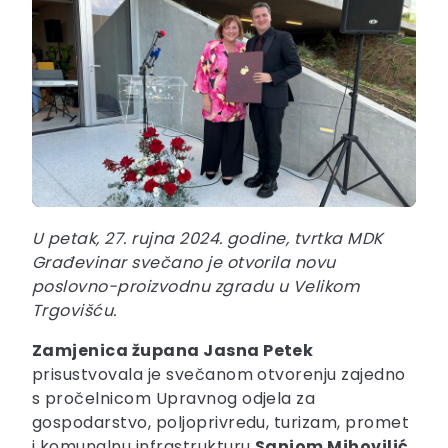
U petak, 27. rujna 2024. godine, tvrtka MDK
Građevinar svečano je otvorila novu
poslovno-proizvodnu zgradu u Velikom
Trgovišću.
Zamjenica župana Jasna Petek
prisustvovala je svečanom otvorenju zajedno
s pročelnicom Upravnog odjela za
gospodarstvo, poljoprivredu, turizam, promet
i komunalnu infrastrukturu
Sanjom Mihovilić