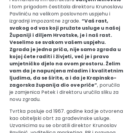
i tom prigodom čestitala direktoru Krunoslavu
Pavliniću na velikom poslovnom uspjehu i
izgradnji impozantne zgrade.
“Vaš rast,
svakog od vas koji pružate usluge u našoj
Županiji i diljem Hrvatske, je i naš rast.
Veselimo se svakom vašem uspjehu.
Zgrada je jedna priča, nije samo zgrada u
kojoj ćete raditi i živjeti, već je i pravo
umjetničko djelo na ovom prostoru. Želim
vam da je napunjena mladim i kvalitetnim
ljudima, da se širite, a i da je Krapinsko-
zagorska županija dio ove priče”
, poručila
je zamjenica Petek i direktoru uručila sliku za
novu zgradu.
Tvrtka posluje od 1967. godine kad je otvorena
kao obiteljski obrt za građevinske usluge.
Uzvanicima su se obratili direktor Krunoslav
Pavlinić, voditeljica marketing, PR i pravnog