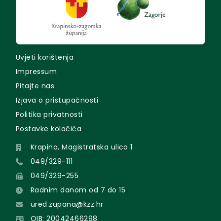
Uvjeti korištenja
Impressum
Pitajte nas
Izjava o pristupačnosti
Politika privatnosti
Postavke kolačića
Krapina, Magistratska ulica 1
049/329-111
049/329-255
Radnim danom od 7 do 15
ured.zupana@kzz.hr
OIB: 20042466298