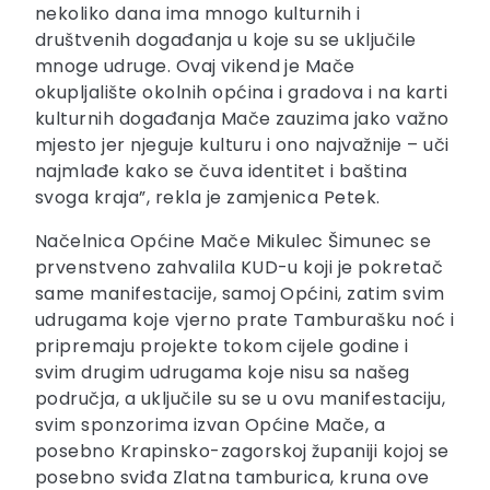
nekoliko dana ima mnogo kulturnih i
društvenih događanja u koje su se uključile
mnoge udruge. Ovaj vikend je Mače
okupljalište okolnih općina i gradova i na karti
kulturnih događanja Mače zauzima jako važno
mjesto jer njeguje kulturu i ono najvažnije – uči
najmlađe kako se čuva identitet i baština
svoga kraja”, rekla je zamjenica Petek.
Načelnica Općine Mače Mikulec Šimunec se
prvenstveno zahvalila KUD-u koji je pokretač
same manifestacije, samoj Općini, zatim svim
udrugama koje vjerno prate Tamburašku noć i
pripremaju projekte tokom cijele godine i
svim drugim udrugama koje nisu sa našeg
područja, a uključile su se u ovu manifestaciju,
svim sponzorima izvan Općine Mače, a
posebno Krapinsko-zagorskoj županiji kojoj se
posebno sviđa Zlatna tamburica, kruna ove