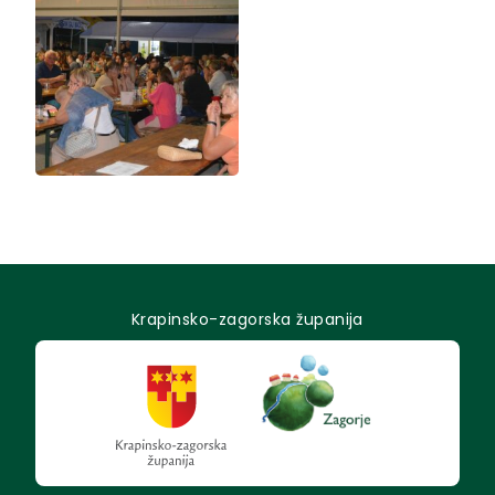
Krapinsko-zagorska županija