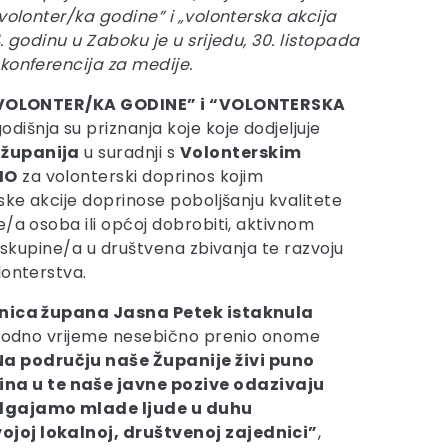
volonter/ka godine” i „volonterska akcija
. godinu u Zaboku je u srijedu, 30. listopada
konferencija za medije.
VOLONTER/KA GODINE” i “VOLONTERSKA
dišnja su priznanja koje koje dodjeljuje
 županija
u suradnji s
Volonterskim
MO
za volonterski doprinos kojim
ske akcije doprinose poboljšanju kvalitete
e/a osoba ili općoj dobrobiti, aktivnom
i skupine/a u društvena zbivanja te razvoju
lonterstva.
nica župana Jasna Petek istaknula
slobodno vrijeme nesebično prenio onome
 Na području naše Županije živi puno
dina u te naše javne pozive odazivaju
a odgajamo mlade ljude u duhu
vojoj lokalnoj, društvenoj zajednici”
,