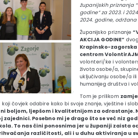
županijskih priznanja “
godine“ za 2023. i 2024
2024. godine, održana 
Županijsko priznanje
“
AKCIJA GODINE”
dvogo
Krapinsko-zagorska
centrom VolontirAJ
volonteri/ke i volonter
života osobe/a, skupin
uključivanju osobe/a il
humanijeg društva i vo
Tom je prilikom
zamje
a
koji čovjek odabire kako bi svoje znanje, vještine i 
ini boljom, ljepšom i kvalitetnijom za odrastanje.
 zajednici. Posebno mi je drago što se već niz go
škola. To nas čini ponosnima jer u županiji zaist
hvaćanja različitosti, ali i u duhu aktiviranja u s