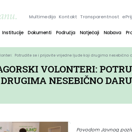
Multimedija
Kontakt
Transparentnost
ePri
Institucije
Dokumenti
Područja
Natječaji
Nabava
Pro
onteri:  Potrudite se i prijavite vrijedne ljude koji drugima nesebično 
AGORSKI VOLONTERI: POTRUD
I DRUGIMA NESEBIČNO DARU
Povodom Javnog poziva