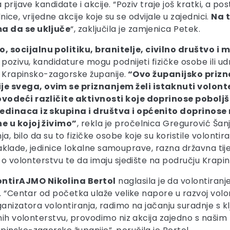
rijave kandidate i akcije. “Poziv traje još kratki, a posto
dnice, vrijedne akcije koje su se odvijale u zajednici.
Na 
ma da se uključe
“, zaključila je zamjenica Petek.
 socijalnu politiku, branitelje, civilno društvo 
pozivu, kandidature mogu podnijeti fizičke osobe ili ud
a Krapinsko-zagorske županije.
“Ovo županijsko prizna
 svega, ovim se priznanjem želi istaknuti volonter
ovodeći različite aktivnosti koje doprinose poboljš
jedinaca iz skupina i društva i općenito doprinos
ne u kojoj živimo”
, rekla je pročelnica Gregurović Šan
a, bilo da su to fizičke osobe koje su koristile volontira
 zaklade, jedinice lokalne samouprave, razna državna tijel
m o volonterstvu te da imaju sjedište na području Krapi
ntirAJMO Nikolina Bertol
naglasila je da volontiranje
. “Centar od početka ulaže velike napore u razvoj volon
anizatora volontiranja, radimo na jačanju suradnje s kl
enih volonterstvu, provodimo niz akcija zajedno s našim