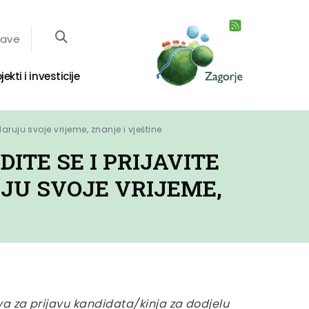
jave
jekti i investicije
daruju svoje vrijeme, znanje i vještine
ITE SE I PRIJAVITE
JU SVOJE VRIJEME,
 za prijavu kandidata/kinja za dodjelu