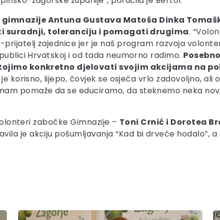
insko-zagorske županije”, poručila je Bertol.
e gimnazije Antuna Gustava Matoša Dinka Tomašk
ti suradnji, toleranciju i pomagati drugima
. “Volo
prijatelj zajednice jer je naš program razvoja volon
epublici Hrvatskoj i od tada neumorno radimo.
Posebno
ojimo konkretno djelovati svojim akcijama na pobolj
e korisno, lijepo, čovjek se osjeća vrlo zadovoljno, ali
 nam pomaže da se educiramo, da steknemo neka nova 
 volonteri zabočke Gimnazije –
Toni Crnić i Dorotea B
vila je akciju pošumljavanja “Kad bi drveće hodalo”, a