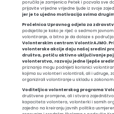
poručila je zamjenica Petek i pozvala sve da p
prijavite vrijedne vrijedne ljude iz svoje zaje
jer je to ujedno motivacija svima drugi
Pročelnica Upravnog odjela za zdravstvo,
podsjetila je kako je riječ o sedmom javnom 
volontiranje, a bitno je da dolaze s područj
Volonterskim centrom VolontirAJMO. Prije
volonterske akcije daju našoj sredini pr
društva, potiču aktivno uključivanje po
volonterstva, razvoju jedne ljepše sredi
priznanja mogu podnijeti korisnici volontiranj
kojima su volonteri volontirali, ali i udruge,
organizirali volontiranje u skladu s zakono
Voditeljica volonterskog programa Volo
društvene promjene, ali i stvara zajedništvo
kapaciteta volontera, volonterki i samih org
zajedno na kreiranju javnih politika usmjer