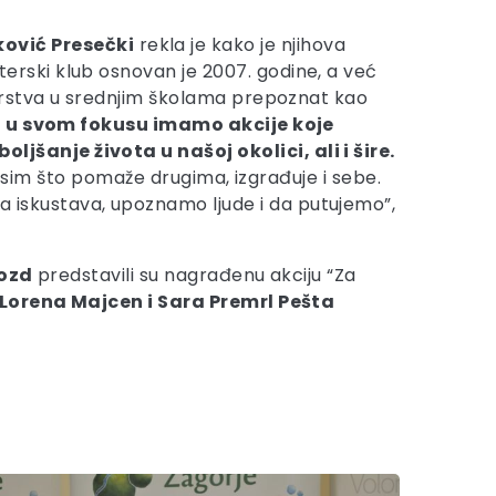
ović Presečki
rekla je kako je njihova
nterski klub osnovan je 2007. godine, a već
terstva u srednjim školama prepoznat kao
 u svom fokusu imamo akcije koje
šanje života u našoj okolici, ali i šire.
 osim što pomaže drugima, izgrađuje i sebe.
iskustava, upoznamo ljude i da putujemo”,
rozd
predstavili su nagrađenu akciju “Za
Lorena Majcen i Sara Premrl Pešta