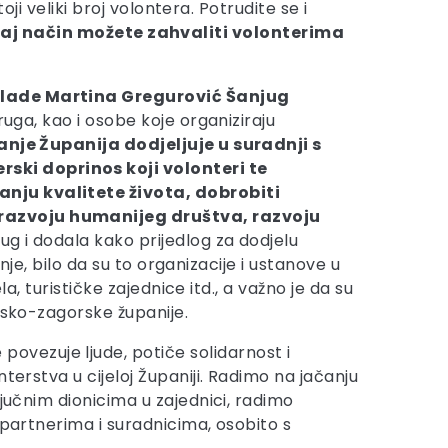
ji veliki broj volontera. Potrudite se i
taj način možete zahvaliti volonterima
i mlade Martina Gregurović Šanjug
ruga, kao i osobe koje organiziraju
nje Županija dodjeljuje u suradnji s
ski doprinos koji volonteri te
anju kvalitete života, dobrobiti
e razvoju humanijeg društva, razvoju
jug i dodala kako prijedlog za dodjelu
nje, bilo da su to organizacije i ustanove u
a, turističke zajednice itd., a važno je da su
nsko-zagorske županije.
 povezuje ljude, potiče solidarnost i
terstva u cijeloj Županiji. Radimo na jačanju
jučnim dionicima u zajednici, radimo
 partnerima i suradnicima, osobito s