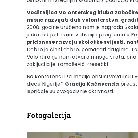
osnovnim i srednjim školama s područja Krap
Voditeljica Volonterskog kluba zabočk
misija razvijati duh volonterstva, gradi
2008. godine uručena nam je nagrada Škola-
jedan od pet najinovativnijih programa u R
pridonose razvoju ekološke svijesti, nast
Dobro je činiti dobro, pomagati drugima. To j
Volontiranje nam otvara mnoga vrata, ona
zaključila je Tomašević Presečki.
Na konferenciji za medije prisustvovali su i
djecu Nigerije”,
Gracija Kačavenda
predsta
ispričale su ovogodišnje aktivnosti.
Fotogalerija