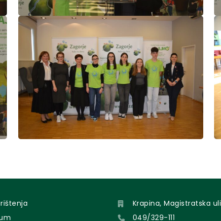
orištenja
Krapina, Magistratska uli
sum
049/329-111