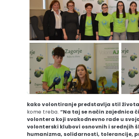
kako volontiranje predstavlja stil život
kome treba.
“Na taj se način zajednica č
volontera koji svakodnevno rade u svojoj
volonterski klubovi osnovnih i srednjih 
humanizma, solidarnosti, tolerancije, pri