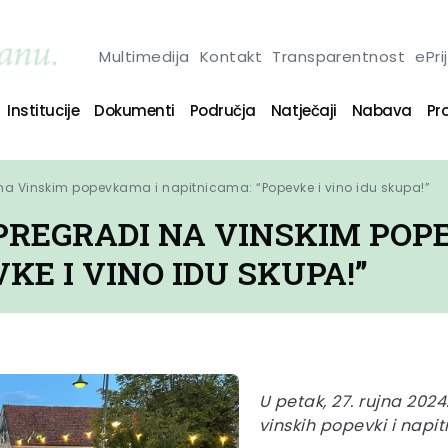
Multimedija
Kontakt
Transparentnost
ePri
Institucije
Dokumenti
Područja
Natječaji
Nabava
Pro
na Vinskim popevkama i napitnicama: “Popevke i vino idu skupa!”
PREGRADI NA VINSKIM POP
KE I VINO IDU SKUPA!”
U petak, 27. rujna 2024
vinskih popevki i napi