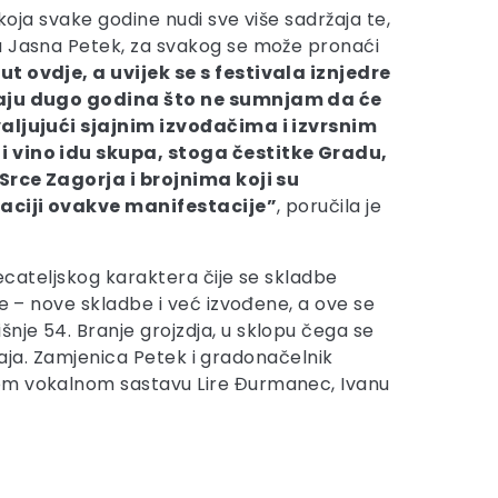
 koja svake godine nudi sve više sadržaja te,
a Jasna Petek, za svakog se može pronaći
t ovdje, a uvijek se s festivala iznjedre
vaju dugo godina što ne sumnjam da će
aljujući sjajnim izvođačima i izvrsnim
 vino idu skupa, stoga čestitke Gradu,
 Srce Zagorja i brojnima koji su
zaciji ovakve manifestacije”
, poručila je
tjecateljskog karaktera čije se skladbe
je – nove skladbe i već izvođene, a ove se
šnje 54. Branje grojzdja, u sklopu čega se
ržaja. Zamjenica Petek i gradonačelnik
kom vokalnom sastavu Lire Đurmanec, Ivanu