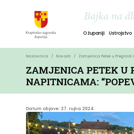
O županiji
Ustrojstvo
Naslovnica
Novosti
Zamjenica Petek u Pregradi 
ZAMJENICA PETEK U 
NAPITNICAMA: “POPEV
Datum objave: 27. rujna 2024.