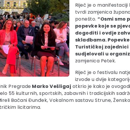
Riječ je o manifestaciji
tvrdi zamjenica župan
ponešto.
“Osmi smo pu
popevke koje se pje
dogoditi i ovdje zahv
skladbama. Popevke i
Turističkoj zajednici
sudjelovali u organi
zamjenica Petek.
Riječ je o festivalu na
izvode u dvije kategori
lnik Pregrade
Marko Vešligaj
otkrio je kako je ovogodi
elo 55 kulturnih, sportskih, zabavnih i tradicijskih sad
 Mireli Bačani Đunđek, Vokalnom sastavu Strune, Žens
tričkim licitarima.