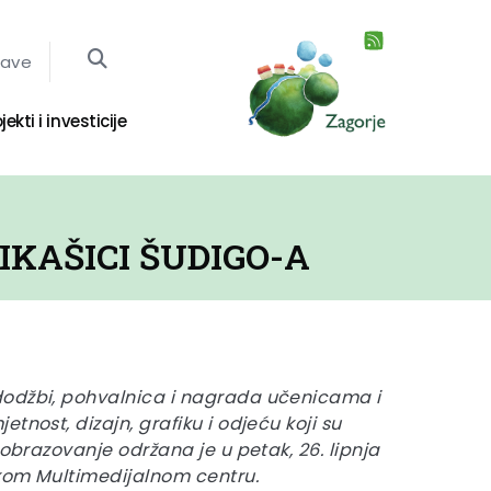
jave
jekti i investicije
KAŠICI ŠUDIGO-A
odžbi, pohvalnica i nagrada učenicama i
tnost, dizajn, grafiku i odjeću koji su
 obrazovanje održana je u petak, 26. lipnja
kom Multimedijalnom centru.