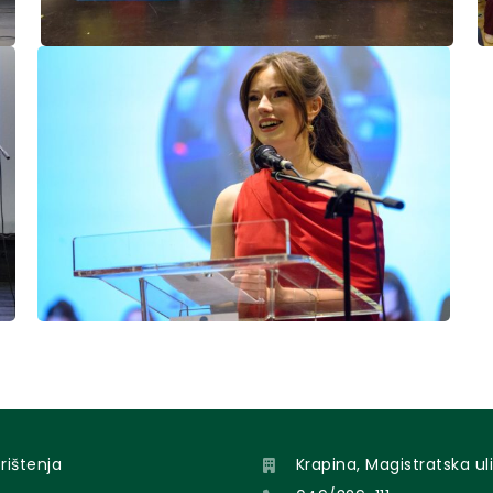
orištenja
Krapina, Magistratska uli