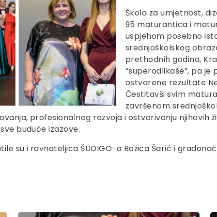
Škola za umjetnost, diza
95 maturantica i matur
uspjehom posebno istak
srednjoškolskog obrazo
prethodnih godina, Kra
“superodlikaše”, pa je 
ostvarene rezultate Ne
Čestitavši svim matur
završenom srednjoško
ovanja, profesionalnog razvoja i ostvarivanju njihovih ž
 sve buduće izazove.
le su i ravnateljica ŠUDIGO-a Božica Šarić i gradona