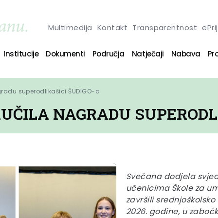
Multimedija
Kontakt
Transparentnost
ePri
Institucije
Dokumenti
Područja
Natječaji
Nabava
Pro
gradu superodlikašici ŠUDIGO-a
UČILA NAGRADU SUPERODLI
Svečana dodjela svjed
učenicima Škole za umje
završili srednjoškolsko
2026. godine, u zaboč