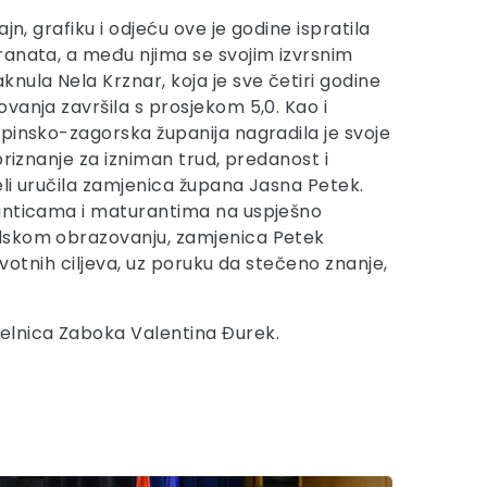
jn, grafiku i odjeću ove je godine ispratila
anata, a među njima se svojim izvrsnim
nula Nela Krznar, koja je sve četiri godine
vanja završila s prosjekom 5,0. Kao i
pinsko-zagorska županija nagradila je svoje
priznanje za izniman trud, predanost i
li uručila zamjenica župana Jasna Petek.
anticama i maturantima na uspješno
lskom obrazovanju, zamjenica Petek
ivotnih ciljeva, uz poruku da stečeno znanje,
čelnica Zaboka Valentina Đurek.