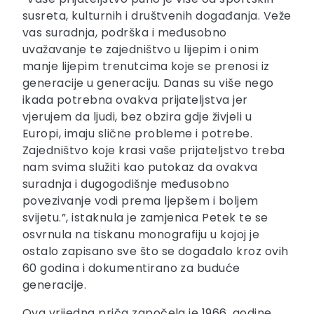
susreta, kulturnih i društvenih događanja. Veže
vas suradnja, podrška i međusobno
uvažavanje te zajedništvo u lijepim i onim
manje lijepim trenutcima koje se prenosi iz
generacije u generaciju. Danas su više nego
ikada potrebna ovakva prijateljstva jer
vjerujem da ljudi, bez obzira gdje živjeli u
Europi, imaju slične probleme i potrebe.
Zajedništvo koje krasi vaše prijateljstvo treba
nam svima služiti kao putokaz da ovakva
suradnja i dugogodišnje međusobno
povezivanje vodi prema ljepšem i boljem
svijetu.”, istaknula je zamjenica Petek te se
osvrnula na tiskanu monografiju u kojoj je
ostalo zapisano sve što se događalo kroz ovih
60 godina i dokumentirano za buduće
generacije.
Ova vrijedna priča započela je 1966. godine