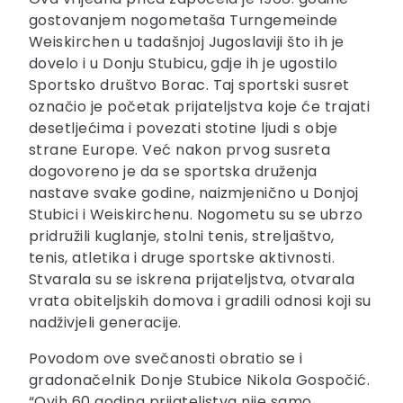
gostovanjem nogometaša Turngemeinde
Weiskirchen u tadašnjoj Jugoslaviji što ih je
dovelo i u Donju Stubicu, gdje ih je ugostilo
Sportsko društvo Borac. Taj sportski susret
označio je početak prijateljstva koje će trajati
desetljećima i povezati stotine ljudi s obje
strane Europe. Već nakon prvog susreta
dogovoreno je da se sportska druženja
nastave svake godine, naizmjenično u Donjoj
Stubici i Weiskirchenu. Nogometu su se ubrzo
pridružili kuglanje, stolni tenis, streljaštvo,
tenis, atletika i druge sportske aktivnosti.
Stvarala su se iskrena prijateljstva, otvarala
vrata obiteljskih domova i gradili odnosi koji su
nadživjeli generacije.
Povodom ove svečanosti obratio se i
gradonačelnik Donje Stubice Nikola Gospočić.
“Ovih 60 godina prijateljstva nije samo