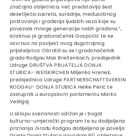
značajna obljetnica, već predstavlja šest
desetljeća susreta, suradnje, međusobnog
poštovanja i građenja ljudskih veza koje su
povezale mnoge generacije naših građana.”,
istaknuo je gradonačelnik Gospočić te se
osvrnuo na povijest ovog dugotrajnog
prijateljstva. Obratili su se i gradonačelnik
grada Rodgau Max Breitenbach, predsjednik
Udruge DRUŠTVA PRIJATELJA DONJA
STUBICA– WEISKIRCHEN Miljenko Hrenek,
predsjednica Udruge PARTNERSCHAFTSVEREIN
RODGAU- DONJA STUBICA Heike Perić te
zastupnik u europskom parlamentu Marko
Vešligaj.
U sklopu svečanosti održan je i bogat
kulturno-umjetnički program te su dodijeljena
priznanja. Gradu Rodgau dodijeljena je povelja
Grada Donja Stubica povodom 60. obljetnice