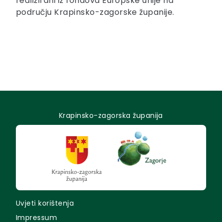
realizirani iz fondova Europske unije na
području Krapinsko-zagorske županije.
Krapinsko-zagorska županija
Uvjeti korištenja
Impressum