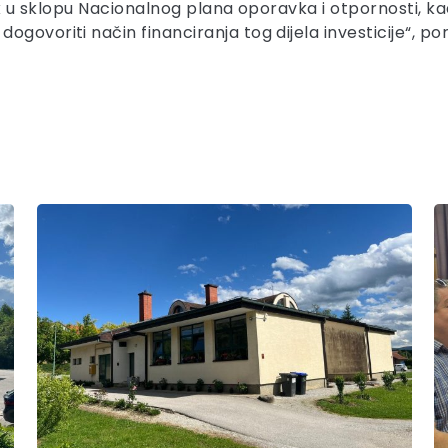
šak u sklopu Nacionalnog plana oporavka i otpornosti, k
govoriti način financiranja tog dijela investicije“, po