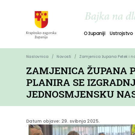
O županiji
Ustrojstvo
Naslovnica
Novosti
Zamjenica župana Petek i na
ZAMJENICA ŽUPANA PE
PLANIRA SE IZGRADN
JEDNOSMJENSKU NA
Datum objave: 29. svibnja 2025.