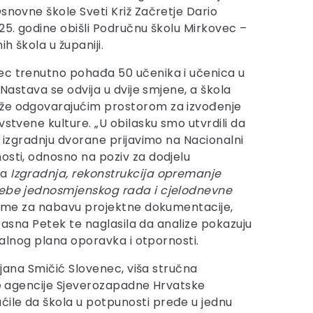
snovne škole Sveti Križ Začretje Dario
025. godine obišli Područnu školu Mirkovec –
h škola u županiji.
ec trenutno pohađa 50 učenika i učenica u
 Nastava se odvija u dvije smjene, a škola
že odgovarajućim prostorom za izvođenje
vstvene kulture. „U obilasku smo utvrdili da
a izgradnju dvorane prijavimo na Nacionalni
osti, odnosno na poziv za dodjelu
va
Izgradnja, rekonstrukcija opremanje
rebe jednosmjenskog rada i cjelodnevne
preme za nabavu projektne dokumentacije,
 Jasna Petek te naglasila da analize pokazuju
onalnog plana oporavka i otpornosti.
rjana Smičić Slovenec, viša stručna
ske agencije Sjeverozapadne Hrvatske
ćile da škola u potpunosti pređe u jednu