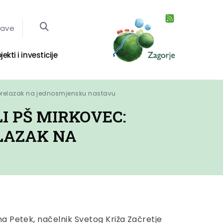
jave
jekti i investicije
i prelazak na jednosmjensku nastavu
I PŠ MIRKOVEC:
LAZAK NA
 Petek, načelnik Svetog Križa Začretje