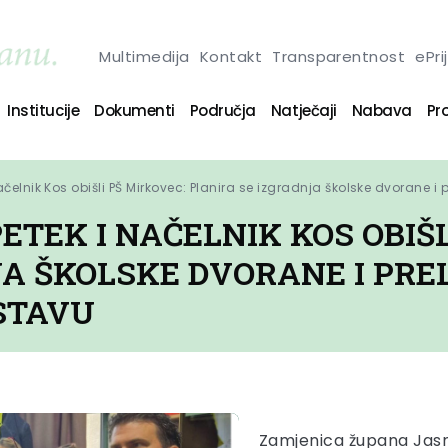
Multimedija
Kontakt
Transparentnost
ePri
Institucije
Dokumenti
Područja
Natječaji
Nabava
Pro
čelnik Kos obišli PŠ Mirkovec: Planira se izgradnja školske dvorane 
TEK I NAČELNIK KOS OBIŠL
JA ŠKOLSKE DVORANE I PRE
STAVU
Zamjenica župana Jasna