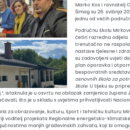
Marko Kos i ravnatelj O
Šimag su 26. svibnja 2
jednu od većih područni
Područnu školu Mirkov
četiri razredna odijela.
trenutačno ne raspola
nastave tjelesne i zdra
su zadovoljeni uvjeti d
plan oporavka i otporn
bespovratnih sredsta
osnovnih škola za pot
škole
. U tijeku su pri
aj.“, istaknula je u osvrtu na obilazak zamjenica župana
ćavati, što je u skladu s uvjetima prihvatljivosti Naci
ela za obrazovanje, kulturu, šport i tehničku kulturu Mi
tariji voditelj projekata Regionalne energetsko-klimat
gućnostima manjih građevinskih zahvata, koji bi omogu