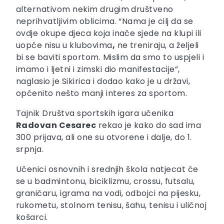
alternativom nekim drugim društveno
neprihvatljivim oblicima. “Nama je cilj da se
ovdje okupe djeca koja inače sjede na klupi ili
uopće nisu u klubovima
,
ne treniraju, a željeli
bi se baviti sportom. Mislim da smo to uspjeli i
imamo i ljetni i zimski dio manifestacije”,
naglasio je Sikirica i dodao kako je u državi,
općenito nešto manji interes za sportom.
Tajnik Društva sportskih igara učenika
Radovan Cesarec
rekao je kako do sad ima
300 prijava, ali one su otvorene i dalje, do 1.
srpnja.
Učenici osnovnih i srednjih škola natjecat će
se u badmintonu, biciklizmu, crossu, futsalu,
graničaru, igrama na vodi, odbojci na pijesku,
rukometu, stolnom tenisu, šahu, tenisu i uličnoj
košarci.