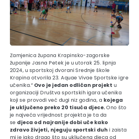
Zamjenica župana Krapinsko-zagorske
županije Jasna Petek je u utorak 25. lipnja
2024, u sportskoj dvorani Srednje škole
Krapina otvorila 23. Aquae Vivae Sportske igre
učenika.”
Ovo je jedan odličan projekt
u
organizaciji Društva sportskih igara učenika
koji se provodi već dugi niz godina, a
kojega
je uključeno preko 20 tisuća djece.
Ono što
je najveća vrijednost projekta je ta da
se
djeca od najranije dobi uče kako
zdravo živjeti, njeguju sportski duh
i zaista
mi je jako drago što su uključena djeca od