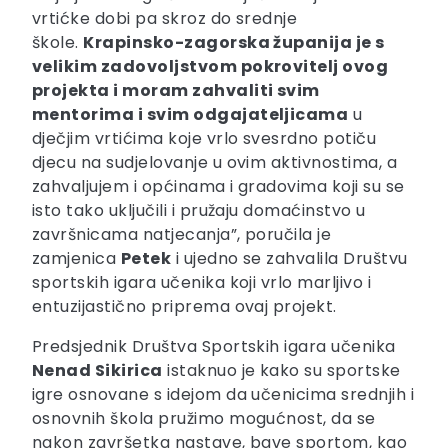
vrtićke dobi pa skroz do srednje
škole.
Krapinsko-zagorska županija je s
velikim zadovoljstvom pokrovitelj ovog
projekta i moram zahvaliti svim
mentorima i svim odgajateljicama
u
dječjim vrtićima koje vrlo svesrdno potiču
djecu na sudjelovanje u ovim aktivnostima, a
zahvaljujem i općinama i gradovima koji su se
isto tako uključili i pružaju domaćinstvo u
završnicama natjecanja”, poručila je
zamjenica
Petek
i ujedno se zahvalila Društvu
sportskih igara učenika koji vrlo marljivo i
entuzijastično priprema ovaj projekt.
Predsjednik Društva Sportskih igara učenika
Nenad Sikirica
istaknuo je kako su sportske
igre osnovane s idejom da učenicima srednjih i
osnovnih škola pružimo mogućnost, da se
nakon završetka nastave, bave sportom, kao