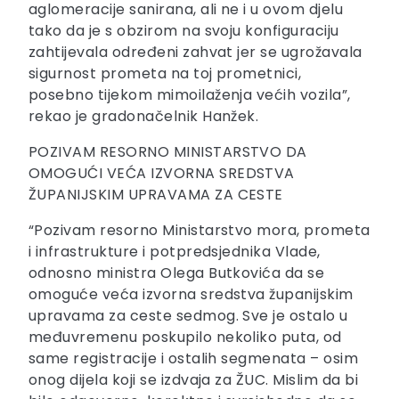
aglomeracije sanirana, ali ne i u ovom djelu
tako da je s obzirom na svoju konfiguraciju
zahtijevala određeni zahvat jer se ugrožavala
sigurnost prometa na toj prometnici,
posebno tijekom mimoilaženja većih vozila”,
rekao je gradonačelnik Hanžek.
POZIVAM RESORNO MINISTARSTVO DA
OMOGUĆI VEĆA IZVORNA SREDSTVA
ŽUPANIJSKIM UPRAVAMA ZA CESTE
“Pozivam resorno Ministarstvo mora, prometa
i infrastrukture i potpredsjednika Vlade,
odnosno ministra Olega Butkovića da se
omoguće veća izvorna sredstva županijskim
upravama za ceste sedmog. Sve je ostalo u
međuvremenu poskupilo nekoliko puta, od
same registracije i ostalih segmenata – osim
onog dijela koji se izdvaja za ŽUC. Mislim da bi