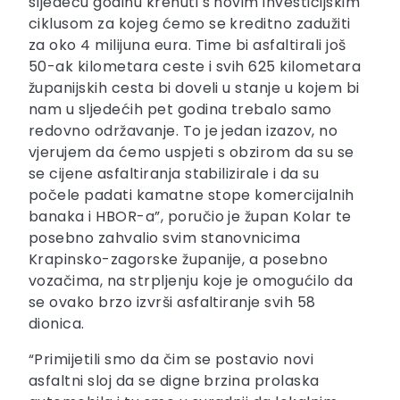
sljedeću godinu krenuti s novim investicijskim
ciklusom za kojeg ćemo se kreditno zadužiti
za oko 4 milijuna eura. Time bi asfaltirali još
50-ak kilometara ceste i svih 625 kilometara
županijskih cesta bi doveli u stanje u kojem bi
nam u sljedećih pet godina trebalo samo
redovno održavanje. To je jedan izazov, no
vjerujem da ćemo uspjeti s obzirom da su se
se cijene asfaltiranja stabilizirale i da su
počele padati kamatne stope komercijalnih
banaka i HBOR-a”, poručio je župan Kolar te
posebno zahvalio svim stanovnicima
Krapinsko-zagorske županije, a posebno
vozačima, na strpljenju koje je omogućilo da
se ovako brzo izvrši asfaltiranje svih 58
dionica.
“Primijetili smo da čim se postavio novi
asfaltni sloj da se digne brzina prolaska