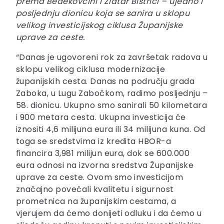
prema Bedekovčini i Zlatar Bistrici – ujedno i
posljednju dionicu koja se sanira u sklopu
velikog investicijskog ciklusa Županijske
uprave za ceste.
“Danas je ugovoreni rok za završetak radova u
sklopu velikog ciklusa modernizacije
županijskih cesta. Danas na području grada
Zaboka, u Lugu Zabočkom, radimo posljednju –
58. dionicu. Ukupno smo sanirali 50 kilometara
i 900 metara cesta. Ukupna investicija će
iznositi 4,6 milijuna eura ili 34 milijuna kuna. Od
toga se sredstvima iz kredita HBOR-a
financira 3,981 milijun eura, dok se 600.000
eura odnosi na izvorna sredstva Županijske
uprave za ceste. Ovom smo investicijom
značajno povećali kvalitetu i sigurnost
prometnica na županijskim cestama, a
vjerujem da ćemo donijeti odluku i da ćemo u