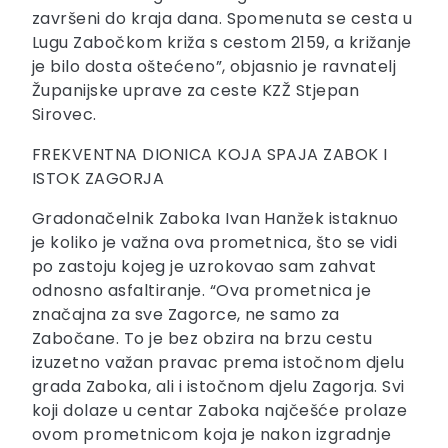
završeni do kraja dana. Spomenuta se cesta u
Lugu Zabočkom križa s cestom 2159, a križanje
je bilo dosta oštećeno”, objasnio je ravnatelj
Županijske uprave za ceste KZŽ Stjepan
Sirovec.
FREKVENTNA DIONICA KOJA SPAJA ZABOK I
ISTOK ZAGORJA
Gradonačelnik Zaboka Ivan Hanžek istaknuo
je koliko je važna ova prometnica, što se vidi
po zastoju kojeg je uzrokovao sam zahvat
odnosno asfaltiranje. “Ova prometnica je
značajna za sve Zagorce, ne samo za
Zabočane. To je bez obzira na brzu cestu
izuzetno važan pravac prema istočnom djelu
grada Zaboka, ali i istočnom djelu Zagorja. Svi
koji dolaze u centar Zaboka najčešće prolaze
ovom prometnicom koja je nakon izgradnje