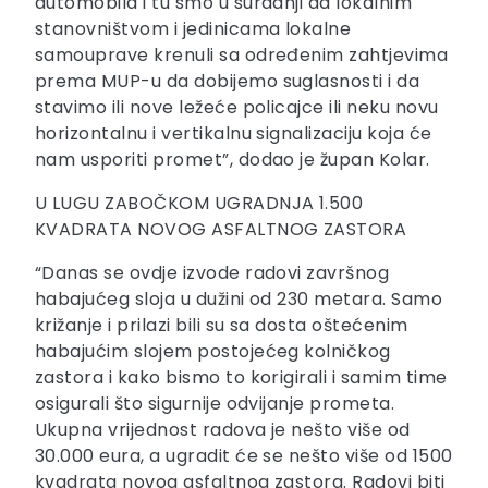
automobila i tu smo u suradnji da lokalnim
stanovništvom i jedinicama lokalne
samouprave krenuli sa određenim zahtjevima
prema MUP-u da dobijemo suglasnosti i da
stavimo ili nove ležeće policajce ili neku novu
horizontalnu i vertikalnu signalizaciju koja će
nam usporiti promet”, dodao je župan Kolar.
U LUGU ZABOČKOM UGRADNJA 1.500
KVADRATA NOVOG ASFALTNOG ZASTORA
“Danas se ovdje izvode radovi završnog
habajućeg sloja u dužini od 230 metara. Samo
križanje i prilazi bili su sa dosta oštećenim
habajućim slojem postojećeg kolničkog
zastora i kako bismo to korigirali i samim time
osigurali što sigurnije odvijanje prometa.
Ukupna vrijednost radova je nešto više od
30.000 eura, a ugradit će se nešto više od 1500
kvadrata novog asfaltnog zastora. Radovi biti