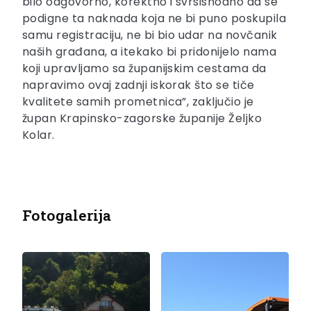
bilo odgovorno, korektno i svrsishodno da se
podigne ta naknada koja ne bi puno poskupila
samu registraciju, ne bi bio udar na novčanik
naših građana, a itekako bi pridonijelo nama
koji upravljamo sa županijskim cestama da
napravimo ovaj zadnji iskorak što se tiče
kvalitete samih prometnica”, zaključio je
župan Krapinsko-zagorske županije Željko
Kolar.
Fotogalerija