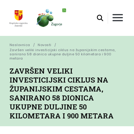
Naslovnica
Novosti
Završen veliki investicijski ciklus na županijskim cestama, 
sanirano 58 dionica ukupne duljine 50 kilometara i 900 
metara
ZAVRŠEN VELIKI
INVESTICIJSKI CIKLUS NA
ŽUPANIJSKIM CESTAMA,
SANIRANO 58 DIONICA
UKUPNE DULJINE 50
KILOMETARA I 900 METARA