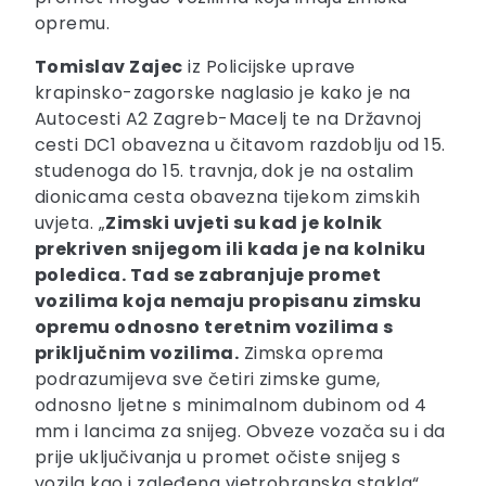
opremu.
Tomislav Zajec
iz Policijske uprave
krapinsko-zagorske naglasio je kako je na
Autocesti A2 Zagreb-Macelj te na Državnoj
cesti DC1 obavezna u čitavom razdoblju od 15.
studenoga do 15. travnja, dok je na ostalim
dionicama cesta obavezna tijekom zimskih
uvjeta. „
Zimski uvjeti su kad je kolnik
prekriven snijegom ili kada je na kolniku
poledica. Tad se zabranjuje promet
vozilima koja nemaju propisanu zimsku
opremu odnosno teretnim vozilima s
priključnim vozilima.
Zimska oprema
podrazumijeva sve četiri zimske gume,
odnosno ljetne s minimalnom dubinom od 4
mm i lancima za snijeg. Obveze vozača su i da
prije uključivanja u promet očiste snijeg s
vozila kao i zaleđena vjetrobranska stakla“,