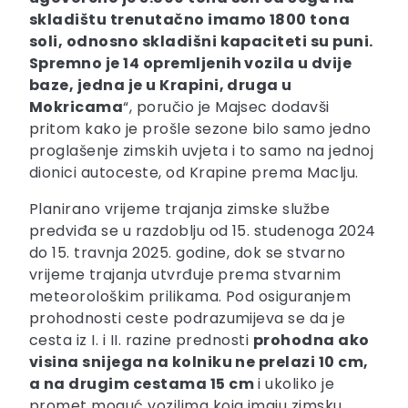
skladištu trenutačno imamo 1800 tona
soli, odnosno skladišni kapaciteti su puni.
Spremno je 14 opremljenih vozila u dvije
baze, jedna je u Krapini, druga u
Mokricama
“, poručio je Majsec dodavši
pritom kako je prošle sezone bilo samo jedno
proglašenje zimskih uvjeta i to samo na jednoj
dionici autoceste, od Krapine prema Maclju.
Planirano vrijeme trajanja zimske službe
predviđa se u razdoblju od 15. studenoga 2024
do 15. travnja 2025. godine, dok se stvarno
vrijeme trajanja utvrđuje prema stvarnim
meteorološkim prilikama. Pod osiguranjem
prohodnosti ceste podrazumijeva se da je
cesta iz I. i II. razine prednosti
prohodna ako
visina snijega na kolniku ne prelazi 10 cm,
a na drugim cestama 15 cm
i ukoliko je
promet moguć vozilima koja imaju zimsku