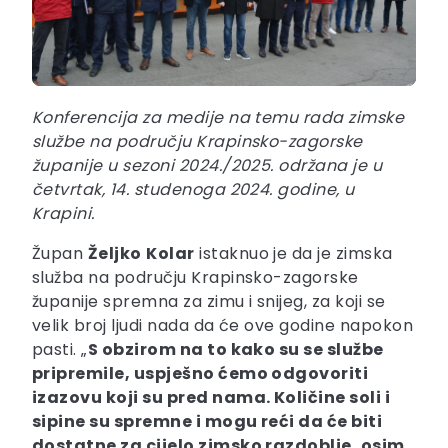
Konferencija za medije na temu rada zimske
službe na području Krapinsko-zagorske
županije u sezoni 2024./2025. održana je u
četvrtak, 14. studenoga 2024. godine, u
Krapini.
Župan
Željko
Kolar
istaknuo je da je zimska
služba na području Krapinsko-zagorske
županije spremna za zimu i snijeg, za koji se
velik broj ljudi nada da će ove godine napokon
pasti. „
S obzirom na to kako su se službe
pripremile, uspješno ćemo odgovoriti
izazovu koji su pred nama. Količine soli i
sipine su spremne i mogu reći da će biti
dostatne za cijelo zimsko razdoblje, osim