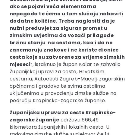
ako se pojavi veća elementarna
nepogoda te ćemo u tom slučaju nabaviti
dodatne količine. Treba naglasiti da je
nužni preduvjet za siguran promet u
zimskim uvjetima da vozači prilagode
brzinu stanju na cestama, kao i da ne
zanemaruju znakove i ne koriste dionice
cesta koje su zatvorene za vrijeme zimskih
mjeseci
“, istaknuo je župan Kolar te zahvalio
Županijskoj upravi za ceste, Hrvatskim
cestama, Autocesti Zagreb-Macelj, zagorskim
općinama i gradova te svima ostalima
uključenima u provođenju zimske službe na
području Krapinsko-zagorske županije.
Županijska uprava za ceste Krapinsko-
zagorske županije
održava 666,49
kilometara županijskih i lokalnih cesta. U
radovima zimske službe sudjelovat će 14