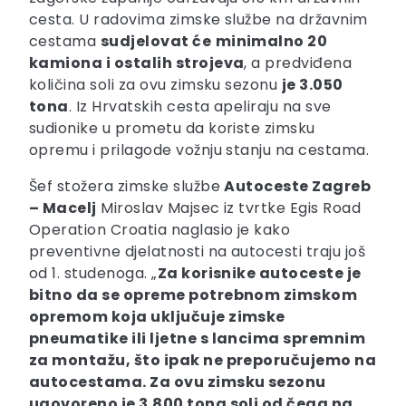
cesta. U radovima zimske službe na državnim
cestama
sudjelovat će
minimalno 20
kamiona i ostalih strojeva
, a predviđena
količina soli za ovu zimsku sezonu
je 3.050
tona
. Iz Hrvatskih cesta apeliraju na sve
sudionike u prometu da koriste zimsku
opremu i prilagode vožnju stanju na cestama.
Šef stožera zimske službe
Autoceste Zagreb
– Macelj
Miroslav Majsec iz tvrtke Egis Road
Operation Croatia naglasio je kako
preventivne djelatnosti na autocesti traju još
od 1. studenoga. „
Za korisnike autoceste je
bitno da se opreme potrebnom zimskom
opremom koja uključuje zimske
pneumatike ili ljetne s lancima spremnim
za montažu, što ipak ne preporučujemo na
autocestama. Za ovu zimsku sezonu
ugovoreno je 3.800 tona soli od čega na