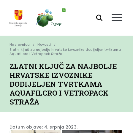
Naslovnica
Novosti
Zlatni ključ za najbolje hrvatske izvoznike dodijeljen tvrtkama 
Aquafilcro i Vetropack Straža
ZLATNI KLJUČ ZA NAJBOLJE
HRVATSKE IZVOZNIKE
DODIJELJEN TVRTKAMA
AQUAFILCRO I VETROPACK
STRAŽA
Datum objave: 4. srpnja 2023.